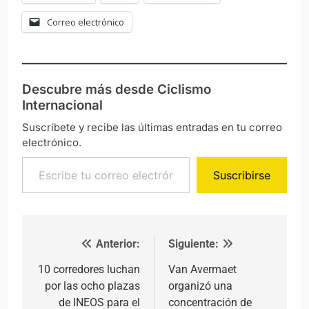
Correo electrónico
Descubre más desde Ciclismo
Internacional
Suscríbete y recibe las últimas entradas en tu correo
electrónico.
Escribe tu correo electrónico…
Suscribirse
Anterior:
Siguiente:
Navegación de entradas
10 corredores luchan
Van Avermaet
por las ocho plazas
organizó una
de INEOS para el
concentración de