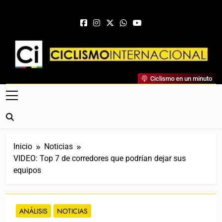
Saltar al contenido
Ciclismo Internacional
Ciclismo en un minuto
Web Dedicada Al Ciclismo Mundial. Entrevistas, Análisis,
Crónicas, Previas Y Más. La Web Ciclista De Referencia.
Inicio
Noticias
VIDEO: Top 7 de corredores que podrían dejar sus
equipos
ANÁLISIS
NOTICIAS