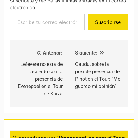
Suscríbete y recibe las últimas entradas en tu correo
electrónico.
Escribe tu correo electrónico…
Suscribirse
Anterior:
Siguiente:
Navegación de entradas
Lefevere no está de
Gaudu, sobre la
acuerdo con la
posible presencia de
presencia de
Pinot en el Tour: “Me
Evenepoel en el Tour
guardo mi opinión”
de Suiza
2 comentarios en “
Vingegaard, de cara al Tour: