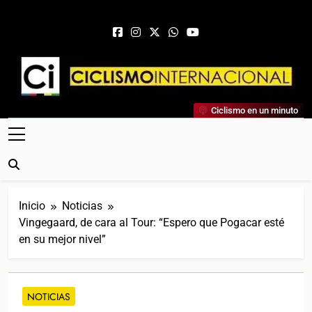
Saltar al contenido
Ciclismo Internacional
Ciclismo en un minuto
Web Dedicada Al Ciclismo Mundial. Entrevistas, Análisis,
Crónicas, Previas Y Más. La Web Ciclista De Referencia.
Inicio
Noticias
Vingegaard, de cara al Tour: “Espero que Pogacar esté
en su mejor nivel”
NOTICIAS