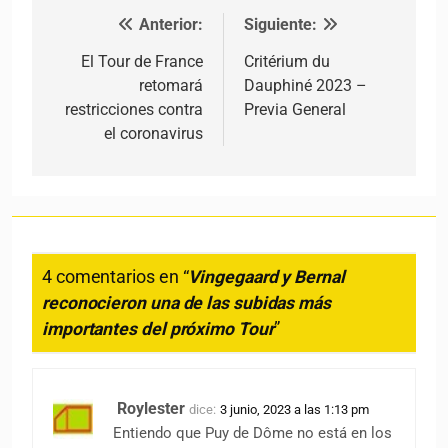
Anterior:
Siguiente:
Navegación de entradas
El Tour de France
Critérium du
retomará
Dauphiné 2023 –
restricciones contra
Previa General
el coronavirus
4 comentarios en “
Vingegaard y Bernal
reconocieron una de las subidas más
importantes del próximo Tour
”
Roylester
dice:
3 junio, 2023 a las 1:13 pm
Entiendo que Puy de Dôme no está en los