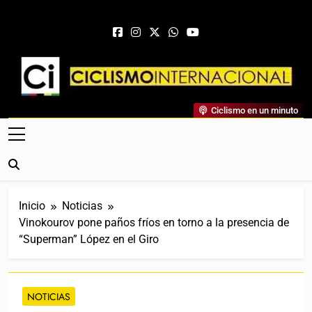
Saltar al contenido
Ciclismo Internacional
Ciclismo en un minuto
Web Dedicada Al Ciclismo Mundial. Entrevistas, Análisis,
Crónicas, Previas Y Más. La Web Ciclista De Referencia.
Inicio
Noticias
Vinokourov pone paños fríos en torno a la presencia de
“Superman” López en el Giro
NOTICIAS