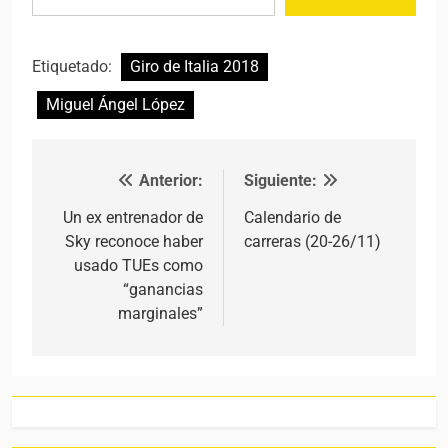
Etiquetado:
Giro de Italia 2018
Miguel Ángel López
Anterior:
Siguiente:
Navegación de entradas
Un ex entrenador de
Calendario de
Sky reconoce haber
carreras (20-26/11)
usado TUEs como
“ganancias
marginales”