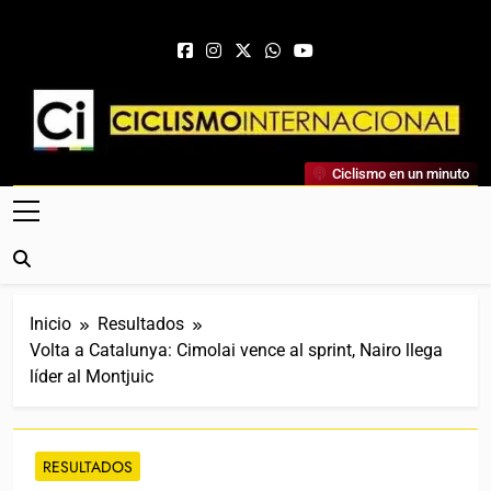
Saltar al contenido
Ciclismo Internacional
Ciclismo en un minuto
Web Dedicada Al Ciclismo Mundial. Entrevistas, Análisis,
Crónicas, Previas Y Más. La Web Ciclista De Referencia.
Inicio
Resultados
Volta a Catalunya: Cimolai vence al sprint, Nairo llega
líder al Montjuic
RESULTADOS