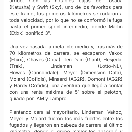
arribo. Con las notables bajas de Losada
(Katusha) y Swift (Sky), uno de los favoritos para
este tramo, los primeros kilómetros se rodaron a
toda velocidad, por lo que no se conformó la fuga
hasta el primer sprint intermedio, donde Martin
(Etixx) bonificó 3″.
Una vez pasada la meta intermedio y, tras más de
70 kilómetros de carrera, se escaparon Vakoc
(Etixx), Chaves (Orica), Ten Dam (Giant), Hesjedal
(Trek), Lindeman (Lotto-NL),
Howes (Cannondale), Meyer (Dimension Data),
Molard (Cofidis), Minaard (AG2R), Domont (AG2R)
y Hardy (Cofidis), una aventura que llegó a contar
con una renta máxima de 5′ sobre el pelotón,
guiado por IAM y Lampre.
Plantando cara al mayoritario, Lindeman, Vakoc,
Meyer y Molard fueron los más fuertes entre los
fugados y llegaron en cabeza de carrera al último
kilómetro, donde el grupo mayor los absorbió y