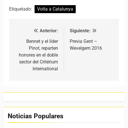
Etiquetado:
Volta a Catalunya
Anterior:
Siguiente:
Navegación de entradas
Bennet y el líder
Previa Gent –
Pinot, reparten
Wevelgem 2016
honores en el doble
sector del Critérium
International
Noticias Populares