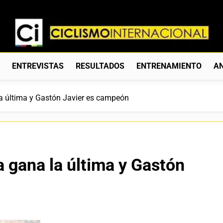
Ciclismo Internacion
Web Dedicada Al Ciclismo Mundial. Entrevistas, Análisis, C
S
ENTREVISTAS
RESULTADOS
ENTRENAMIENTO
AN
la última y Gastón Javier es campeón
a gana la última y Gastón