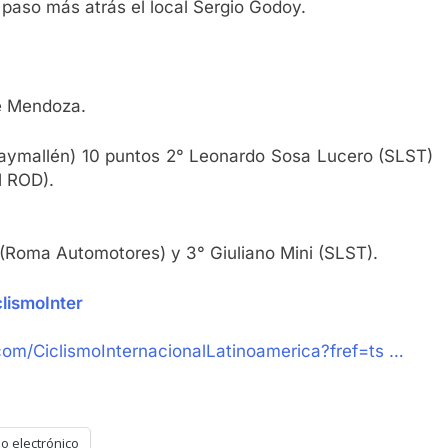
 paso más atrás el local Sergio Godoy.
e Mendoza.
aymallén) 10 puntos 2° Leonardo Sosa Lucero (SLST)
M ROD).
 (Roma Automotores) y 3° Giuliano Mini (SLST).
lismoInter
om/CiclismoInternacionalLatinoamerica?fref=ts …
o electrónico