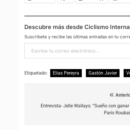
Descubre más desde Ciclismo Interna
Suscríbete y recibe las últimas entradas en tu corr
Escribe tu correo electrónico…
Etiquetado:
Elias Pereyra
Gastón Javier
V
Anterio
Navegación de entradas
Entrevista- Jelle Wallays: “Sueño con ganar 
París Roubai