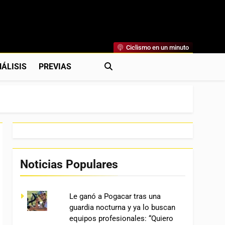
Ciclismo en un minuto
al
rónicas, Previas Y Más. La Web Ciclista De Referencia.
ÁLISIS
PREVIAS
Noticias Populares
Le ganó a Pogacar tras una
guardia nocturna y ya lo buscan
equipos profesionales: “Quiero