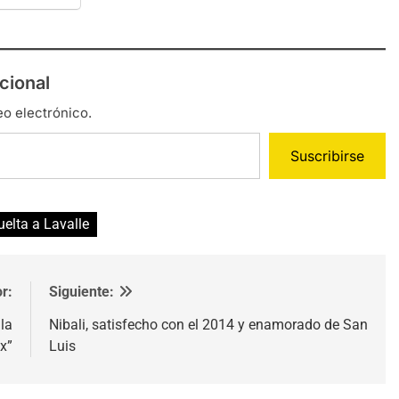
cional
eo electrónico.
Suscribirse
uelta a Lavalle
r:
Siguiente:
la
Nibali, satisfecho con el 2014 y enamorado de San
x”
Luis