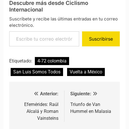
Descubre más desde Ciclismo
Internacional
Suscríbete y recibe las últimas entradas en tu correo
electrónico.
Escribe tu correo electrónico…
Suscribirse
Etiquetado:
4-72 colombia
San Luis Somos Todos
Vuelta a México
Anterior:
Siguiente:
Navegación de entradas
Efemérides: Raúl
Triunfo de Van
Alcalá y Roman
Hummel en Malasia
Vainsteins