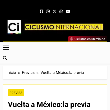
Saltar al contenido
Ciclismo Internacional
Ciclismo en un minuto
Web Dedicada Al Ciclismo Mundial. Entrevistas, Análisis,
Crónicas, Previas Y Más. La Web Ciclista De Referencia.
Inicio
Previas
Vuelta a México:la previa
PREVIAS
Vuelta a México:la previa