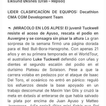
Eiksund Øksnes (Drali – Repsol)
LIDER CLASIFICACÍON DE EQUIPOS: Decathlon
CMA CGM Development Team
🦘
¡MIRACOLO EN LOS ALPES! El juvenil Tuckwell
resiste el acoso de Ayuso, rescata el podio en
Auvergne y se consagra sin pisar la altura
La gran
sorpresa de la semana firmó una página dorada
para el Red Bull-Bora-Hansgrohe. Con apenas 21
años y en su primera temporada en el WorldTour,
el australiano
Luke Tuckwell
defendió con uñas y
dientes el segundo escalón del podio en el
durísimo Plateau de Solaison. Pese a que la
carrera volaba en pedazos por el ataque de Isaac
Del Toro, el oceánico no entró en pánico: reguló
los esfuerzos desde la base apoyado en un
trabajo descomunal de Maxim Van Gils y cruzó la
meta en éxtasis al enterarse de que había salvado
la plata por encima de Juan Ayuso y Matteo