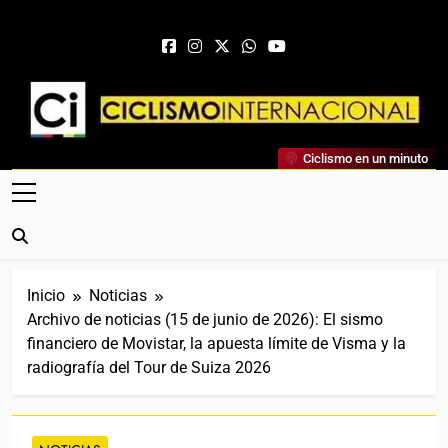
Saltar al contenido
Ciclismo Internacional
Ciclismo en un minuto
Web Dedicada Al Ciclismo Mundial. Entrevistas, Análisis,
Crónicas, Previas Y Más. La Web Ciclista De Referencia.
Inicio
Noticias
Archivo de noticias (15 de junio de 2026): El sismo
financiero de Movistar, la apuesta límite de Visma y la
radiografía del Tour de Suiza 2026