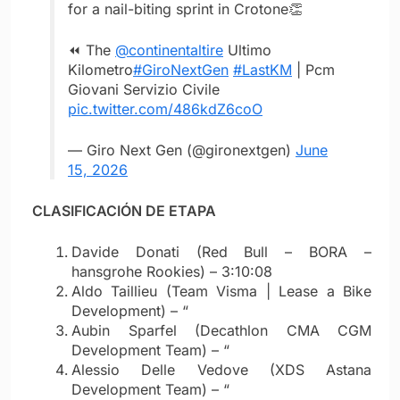
for a nail-biting sprint in Crotone👏
⏪ The
@continentaltire
Ultimo
Kilometro
#GiroNextGen
#LastKM
| Pcm
Giovani Servizio Civile
pic.twitter.com/486kdZ6coO
— Giro Next Gen (@gironextgen)
June
15, 2026
CLASIFICACIÓN DE ETAPA
Davide Donati (Red Bull – BORA –
hansgrohe Rookies) – 3:10:08
Aldo Taillieu (Team Visma | Lease a Bike
Development) – “
Aubin Sparfel (Decathlon CMA CGM
Development Team) – “
Alessio Delle Vedove (XDS Astana
Development Team) – “