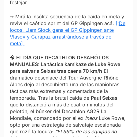
festejar.
➞ Mirá la insólita secuencia de la caída en meta y
reviví el caótico sprint del GP Gippingen acá:
[¡De
locos! Liam Slock gana el GP Gippingen ante
Vlasov y Carapaz arrastrándose a través de
meta].
🧠
EL DÍA QUE DECATHLON DESAFIÓ LOS
MANUALES: La táctica kamikaze de Luke Rowe
para salvar a Seixas tras caer a 70 km/h
El
dramático desenlace del Tour Auvergne-Rhône-
Alpes dejó al descubierto una de las maniobras
tácticas más extremas y comentadas de la
temporada. Tras la brutal caída de
Paul Seixas
que lo distanció a más de cuatro minutos del
pelotón, el búnker del Decathlon AG2R La
Mondiale, comandado por el ex
Ineos
Luke Rowe,
optó por una estrategia de salvataje escalonada
que rozó la locura:
“El 99% de los equipos no