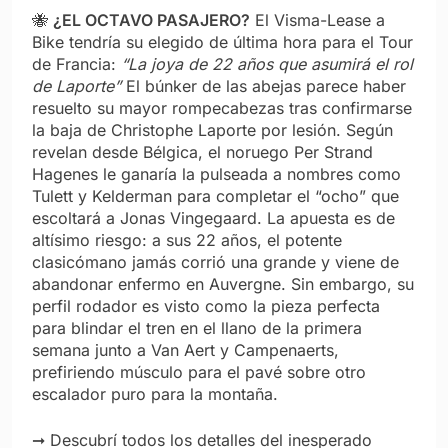
🐝
¿EL OCTAVO PASAJERO?
El Visma-Lease a
Bike tendría su elegido de última hora para el Tour
de Francia:
“La joya de 22 años que asumirá el rol
de Laporte”
El búnker de las abejas parece haber
resuelto su mayor rompecabezas tras confirmarse
la baja de Christophe Laporte por lesión. Según
revelan desde Bélgica, el noruego Per Strand
Hagenes le ganaría la pulseada a nombres como
Tulett y Kelderman para completar el “ocho” que
escoltará a Jonas Vingegaard. La apuesta es de
altísimo riesgo: a sus 22 años, el potente
clasicómano jamás corrió una grande y viene de
abandonar enfermo en Auvergne. Sin embargo, su
perfil rodador es visto como la pieza perfecta
para blindar el tren en el llano de la primera
semana junto a Van Aert y Campenaerts,
prefiriendo músculo para el pavé sobre otro
escalador puro para la montaña.
➞ Descubrí todos los detalles del inesperado