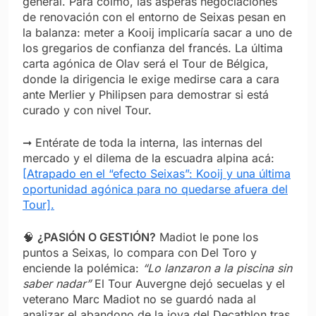
general. Para colmo, las ásperas negociaciones
de renovación con el entorno de Seixas pesan en
la balanza: meter a Kooij implicaría sacar a uno de
los gregarios de confianza del francés. La última
carta agónica de Olav será el Tour de Bélgica,
donde la dirigencia le exige medirse cara a cara
ante Merlier y Philipsen para demostrar si está
curado y con nivel Tour.
➞ Entérate de toda la interna, las internas del
mercado y el dilema de la escuadra alpina acá:
[Atrapado en el “efecto Seixas”: Kooij y una última
oportunidad agónica para no quedarse afuera del
Tour].
🧠
¿PASIÓN O GESTIÓN?
Madiot le pone los
puntos a Seixas, lo compara con Del Toro y
enciende la polémica:
“Lo lanzaron a la piscina sin
saber nadar”
El Tour Auvergne dejó secuelas y el
veterano Marc Madiot no se guardó nada al
analizar el abandono de la joya del Decathlon tras