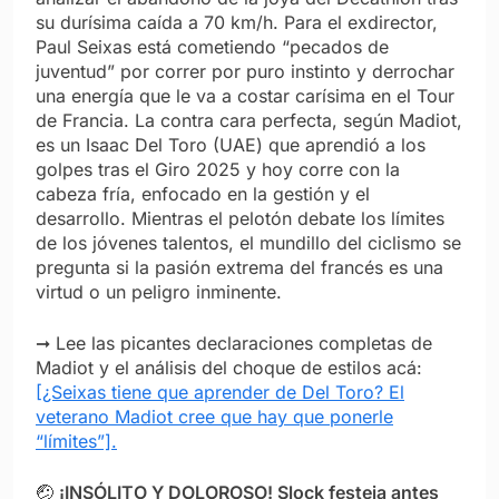
su durísima caída a 70 km/h. Para el exdirector,
Paul Seixas está cometiendo “pecados de
juventud” por correr por puro instinto y derrochar
una energía que le va a costar carísima en el Tour
de Francia. La contra cara perfecta, según Madiot,
es un Isaac Del Toro (UAE) que aprendió a los
golpes tras el Giro 2025 y hoy corre con la
cabeza fría, enfocado en la gestión y el
desarrollo. Mientras el pelotón debate los límites
de los jóvenes talentos, el mundillo del ciclismo se
pregunta si la pasión extrema del francés es una
virtud o un peligro inminente.
➞ Lee las picantes declaraciones completas de
Madiot y el análisis del choque de estilos acá:
[¿Seixas tiene que aprender de Del Toro? El
veterano Madiot cree que hay que ponerle
“límites”].
🤕
¡INSÓLITO Y DOLOROSO! Slock festeja antes