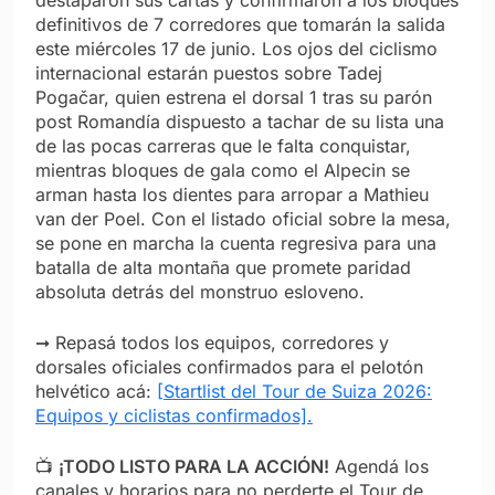
destaparon sus cartas y confirmaron a los bloques
definitivos de 7 corredores que tomarán la salida
este miércoles 17 de junio. Los ojos del ciclismo
internacional estarán puestos sobre Tadej
Pogačar, quien estrena el dorsal 1 tras su parón
post Romandía dispuesto a tachar de su lista una
de las pocas carreras que le falta conquistar,
mientras bloques de gala como el Alpecin se
arman hasta los dientes para arropar a Mathieu
van der Poel. Con el listado oficial sobre la mesa,
se pone en marcha la cuenta regresiva para una
batalla de alta montaña que promete paridad
absoluta detrás del monstruo esloveno.
➞ Repasá todos los equipos, corredores y
dorsales oficiales confirmados para el pelotón
helvético acá:
[Startlist del Tour de Suiza 2026:
Equipos y ciclistas confirmados].
📺
¡TODO LISTO PARA LA ACCIÓN!
Agendá los
canales y horarios para no perderte el Tour de