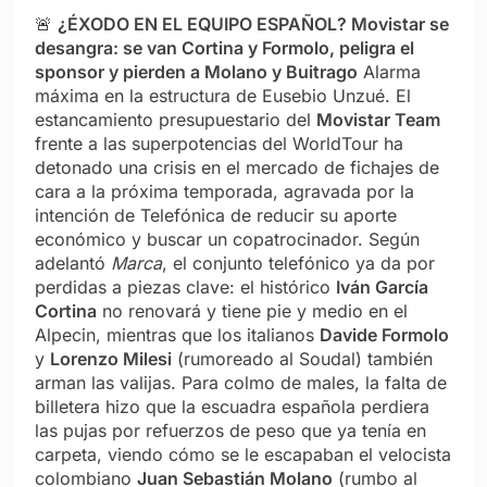
🚨
¿ÉXODO EN EL EQUIPO ESPAÑOL? Movistar se
desangra: se van Cortina y Formolo, peligra el
sponsor y pierden a Molano y Buitrago
Alarma
máxima en la estructura de Eusebio Unzué. El
estancamiento presupuestario del
Movistar Team
frente a las superpotencias del WorldTour ha
detonado una crisis en el mercado de fichajes de
cara a la próxima temporada, agravada por la
intención de Telefónica de reducir su aporte
económico y buscar un copatrocinador. Según
adelantó
Marca
, el conjunto telefónico ya da por
perdidas a piezas clave: el histórico
Iván García
Cortina
no renovará y tiene pie y medio en el
Alpecin, mientras que los italianos
Davide Formolo
y
Lorenzo Milesi
(rumoreado al Soudal) también
arman las valijas. Para colmo de males, la falta de
billetera hizo que la escuadra española perdiera
las pujas por refuerzos de peso que ya tenía en
carpeta, viendo cómo se le escapaban el velocista
colombiano
Juan Sebastián Molano
(rumbo al