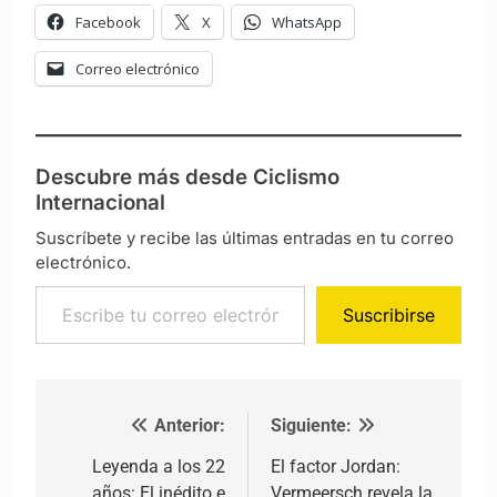
Facebook
X
WhatsApp
Correo electrónico
Descubre más desde Ciclismo
Internacional
Suscríbete y recibe las últimas entradas en tu correo
electrónico.
Escribe tu correo electrónico…
Suscribirse
Anterior:
Siguiente:
Navegación de entradas
Leyenda a los 22
El factor Jordan:
años: El inédito e
Vermeersch revela la