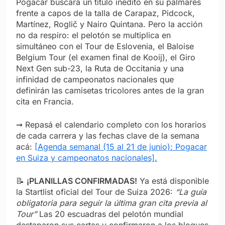
Pogačar buscará un título inédito en su palmarés
frente a capos de la talla de Carapaz, Pidcock,
Martínez, Roglič y Nairo Quintana. Pero la acción
no da respiro: el pelotón se multiplica en
simultáneo con el Tour de Eslovenia, el Baloise
Belgium Tour (el examen final de Kooij), el Giro
Next Gen sub-23, la Ruta de Occitania y una
infinidad de campeonatos nacionales que
definirán las camisetas tricolores antes de la gran
cita en Francia.
➞ Repasá el calendario completo con los horarios
de cada carrera y las fechas clave de la semana
acá:
[Agenda semanal (15 al 21 de junio): Pogacar
en Suiza y campeonatos nacionales].
📝
¡PLANILLAS CONFIRMADAS!
Ya está disponible
la Startlist oficial del Tour de Suiza 2026:
“La guía
obligatoria para seguir la última gran cita previa al
Tour”
Las 20 escuadras del pelotón mundial