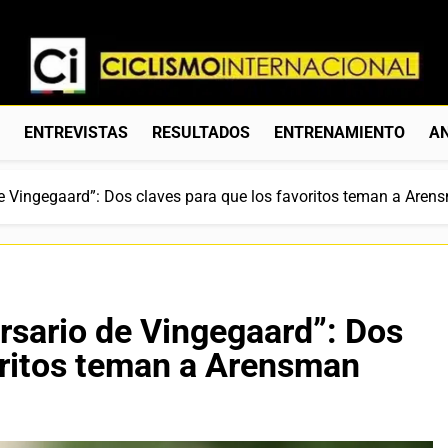
Ciclismo Internacion
Web Dedicada Al Ciclismo Mundial. Entrevistas, Análisis, C
S
ENTREVISTAS
RESULTADOS
ENTRENAMIENTO
AN
de Vingegaard”: Dos claves para que los favoritos teman a Are
ersario de Vingegaard”: Dos
oritos teman a Arensman