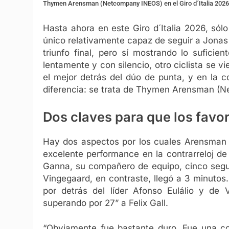
Thymen Arensman (Netcompany INEOS) en el Giro d´Italia 2026
Hasta ahora en este Giro d´Italia 2026, só
único relativamente capaz de seguir a Jonas
triunfo final, pero sí mostrando lo sufici
lentamente y con silencio, otro ciclista se vi
el mejor detrás del dúo de punta, y en la co
diferencia: se trata de Thymen Arensman (
Dos claves para que los favo
Hay dos aspectos por los cuales Arensman s
excelente performance en la contrarreloj de
Ganna, su compañero de equipo, cinco segu
Vingegaard, en contraste, llegó a 3 minutos.
por detrás del líder Afonso Eulálio y de
superando por 27” a Felix Gall.
“Obviamente fue bastante duro. Fue una con