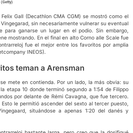
 (Getty)
lo Felix Gall (Decathlon CMA CGM) se mostró como el
 Vingegarad, sin necesariamente vulnerar su eventual
ente para ganarse un lugar en el podio. Sin embargo,
ene mostrando. En el final en alto Corno alle Scale fue
ntrarreloj fue el mejor entre los favoritos por amplia
Netcompany INEOS).
ritos teman a Arensman
e mete en contienda. Por un lado, la más obvia: su
 la etapa 10 donde terminó segundo a 1:54 de Filippo
ndos por delante de Rémi Cavagna, que fue tercero.
 Esto le permitió ascender del sexto al tercer puesto,
 Vingegaard, situándose a apenas 1:20 del danés y
trarreloj bastante larga, pero creo que la dosifiqué