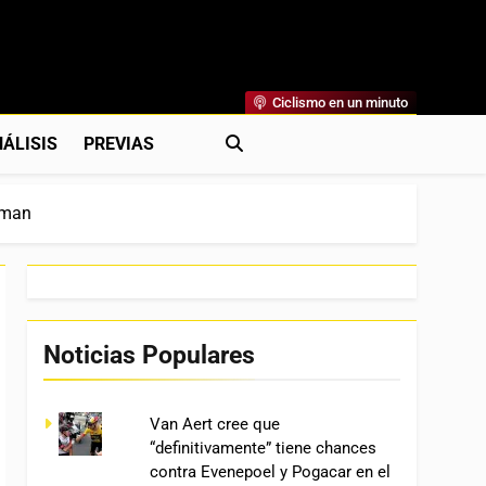
Ciclismo en un minuto
al
rónicas, Previas Y Más. La Web Ciclista De Referencia.
ÁLISIS
PREVIAS
nsman
Noticias Populares
Van Aert cree que
“definitivamente” tiene chances
contra Evenepoel y Pogacar en el