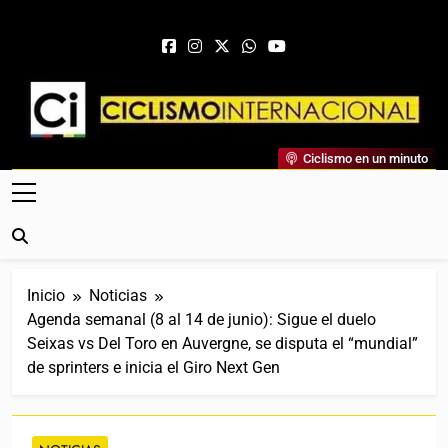
Saltar al contenido
Ciclismo Internacional
Ciclismo en un minuto
Web Dedicada Al Ciclismo Mundial. Entrevistas, Análisis,
Crónicas, Previas Y Más. La Web Ciclista De Referencia.
Inicio
Noticias
Agenda semanal (8 al 14 de junio): Sigue el duelo
Seixas vs Del Toro en Auvergne, se disputa el “mundial”
de sprinters e inicia el Giro Next Gen