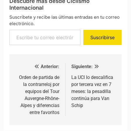
Descubre más desde Ciclismo
Internacional
Suscríbete y recibe las últimas entradas en tu correo
electrónico.
Escribe tu correo electrónico…
Suscribirse
Anterior:
Siguiente:
Navegación de entradas
Orden de partida de
La UCI lo descalifica
la contrarreloj por
por tercera vez en 7
equipos del Tour
meses: la pesadilla
Auvergne-Rhône-
continúa para Van
Alpes y diferencias
Schip
entre favoritos