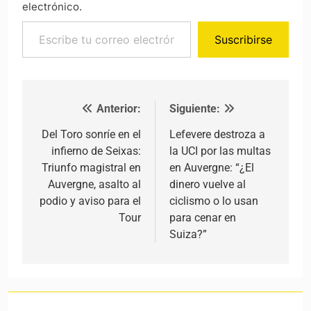
electrónico.
Escribe tu correo electrónico…
Suscribirse
Anterior:
Siguiente:
Navegación de entradas
Del Toro sonríe en el
Lefevere destroza a
infierno de Seixas:
la UCI por las multas
Triunfo magistral en
en Auvergne: “¿El
Auvergne, asalto al
dinero vuelve al
podio y aviso para el
ciclismo o lo usan
Tour
para cenar en
Suiza?”