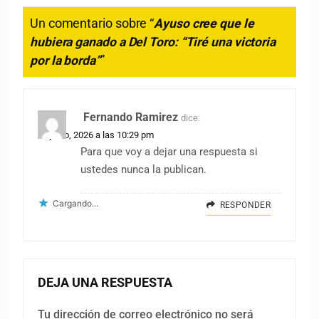
Un comentario sobre “
Ayuso cree que le
hubiera ganado a Del Toro: “Tiré una victoria
por la borda”
”
Fernando Ramirez
dice:
13 junio, 2026 a las 10:29 pm
Para que voy a dejar una respuesta si
ustedes nunca la publican.
Cargando...
RESPONDER
DEJA UNA RESPUESTA
Tu dirección de correo electrónico no será