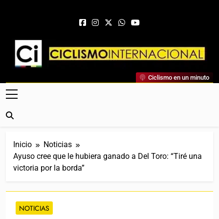
Saltar al contenido
Ciclismo Internacional
Ciclismo en un minuto
Web Dedicada Al Ciclismo Mundial. Entrevistas, Análisis,
Crónicas, Previas Y Más. La Web Ciclista De Referencia.
Inicio
Noticias
Ayuso cree que le hubiera ganado a Del Toro: “Tiré una
victoria por la borda”
NOTICIAS