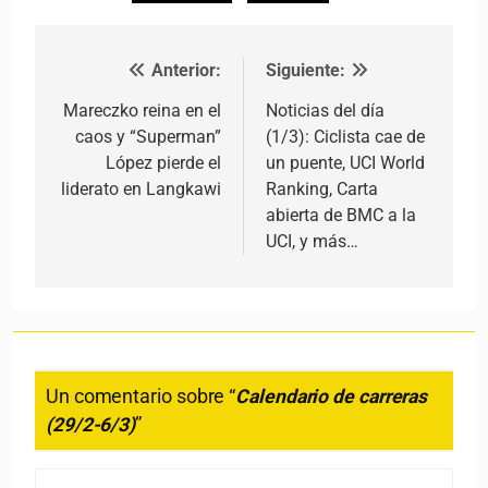
Anterior:
Siguiente:
Navegación de entradas
Mareczko reina en el
Noticias del día
caos y “Superman”
(1/3): Ciclista cae de
López pierde el
un puente, UCI World
liderato en Langkawi
Ranking, Carta
abierta de BMC a la
UCI, y más…
Un comentario sobre “
Calendario de carreras
(29/2-6/3)
”