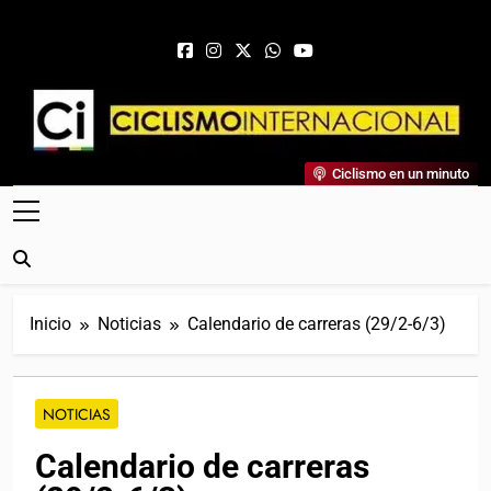
Saltar al contenido
Ciclismo Internacional
Ciclismo en un minuto
Web Dedicada Al Ciclismo Mundial. Entrevistas, Análisis,
Crónicas, Previas Y Más. La Web Ciclista De Referencia.
Inicio
Noticias
Calendario de carreras (29/2-6/3)
NOTICIAS
Calendario de carreras