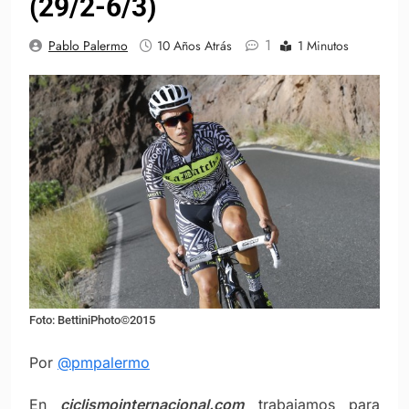
(29/2-6/3)
1
Pablo Palermo
10 Años Atrás
1 Minutos
Foto: BettiniPhoto©2015
Por
@pmpalermo
En
ciclismointernacional.com
trabajamos para