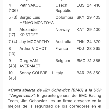
4
Petr VAKOC
Czech
EQS
24
410
(106)
Republic
5 (3)
Sergio Luis
Colombia
SKY
29
405
HENAO MONTOYA
6
Alexander
Norway
KAT
29
400
(17)
KRISTOFF
7 (4)
Jay MCCARTHY
Australia
TNK
24
370
8
Arthur VICHOT
France
FDJ
28
365
(10)
9
Greg VAN
Belgium
BMC
31
355
(43)
AVERMAET
10
Sonny COLBRELLI
Italy
BAR
26
350
(45)
*Carta abierta de Jim Ochowicz (BMC) a la UCI:
“Vergonzoso”:
El gerente general del BMC Racing
Team, Jim Ochowicz, es un firme creyente en la
mejora de la seguridad de los corredores en el