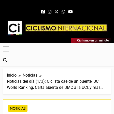
Saltar al contenido
Ciclismo Internacional
Ciclismo en un minuto
Web Dedicada Al Ciclismo Mundial. Entrevistas, Análisis,
Crónicas, Previas Y Más. La Web Ciclista De Referencia.
Inicio
Noticias
Noticias del día (1/3): Ciclista cae de un puente, UCI
World Ranking, Carta abierta de BMC a la UCI, y más…
NOTICIAS