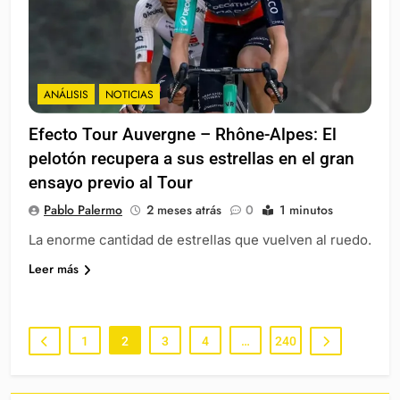
ANÁLISIS
NOTICIAS
Efecto Tour Auvergne – Rhône-Alpes: El
pelotón recupera a sus estrellas en el gran
ensayo previo al Tour
Pablo Palermo
2 meses atrás
0
1 minutos
La enorme cantidad de estrellas que vuelven al ruedo.
Leer más
1
2
3
4
…
240