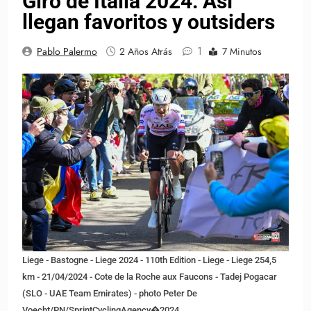
Giro de Italia 2024: Así
llegan favoritos y outsiders
1
Pablo Palermo
2 Años Atrás
7 Minutos
Liege - Bastogne - Liege 2024 - 110th Edition - Liege - Liege 254,5
km - 21/04/2024 - Cote de la Roche aux Faucons - Tadej Pogacar
(SLO - UAE Team Emirates) - photo Peter De
Voecht/PN/SprintCyclingAgency�2024