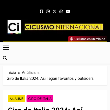
Saltar al contenido
Ciclismo Internacional
Ciclismo en un minuto
Web Dedicada Al Ciclismo Mundial. Entrevistas, Análisis,
Crónicas, Previas Y Más. La Web Ciclista De Referencia.
Inicio
Análisis
Giro de Italia 2024: Así llegan favoritos y outsiders
ANÁLISIS
GIRO DE ITALIA