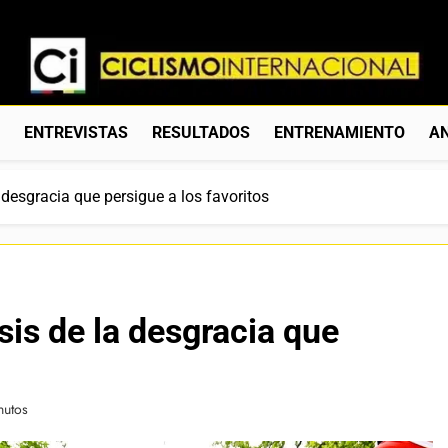
Ciclismo Internacion
Web Dedicada Al Ciclismo Mundial. Entrevistas, Análisis, C
S
ENTREVISTAS
RESULTADOS
ENTRENAMIENTO
AN
 desgracia que persigue a los favoritos
sis de la desgracia que
nutos