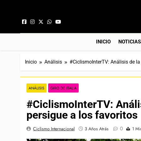
Saltar al contenido
INICIO
NOTICIA
Inicio
Análisis
#CiclismoInterTV: Análisis de la
ANÁLISIS
GIRO DE ITALIA
#CiclismoInterTV: Análi
persigue a los favoritos
0
Ciclismo Internacional
3 Años Atrás
1 Mi