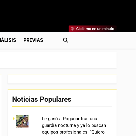
Ciclismo en un minuto
al
rónicas, Previas Y Más. La Web Ciclista De Referencia.
ÁLISIS
PREVIAS
Noticias Populares
Le ganó a Pogacar tras una
guardia nocturna y ya lo buscan
equipos profesionales: “Quiero