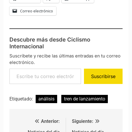
Correo electrónico
Descubre más desde Ciclismo
Internacional
Suscríbete y recibe las últimas entradas en tu correo
electrónico.
Escribe tu correo electrónico…
Suscribirse
Etiquetado:
análisis
tren de lanzamiento
Anterior:
Siguiente:
Navegación de entradas