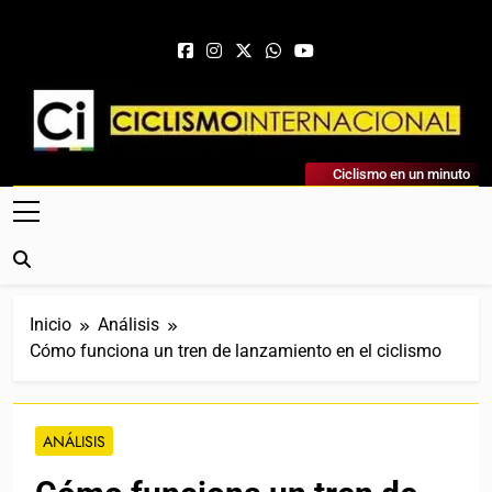
Saltar al contenido
Ciclismo Internacional
Ciclismo en un minuto
Web Dedicada Al Ciclismo Mundial. Entrevistas, Análisis,
Crónicas, Previas Y Más. La Web Ciclista De Referencia.
Inicio
Análisis
Cómo funciona un tren de lanzamiento en el ciclismo
ANÁLISIS