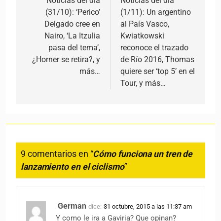
Noticias del día
Noticias del día
(31/10): ‘Perico’
(1/11): Un argentino
Delgado cree en
al País Vasco,
Nairo, ‘La Itzulia
Kwiatkowski
pasa del tema’,
reconoce el trazado
¿Horner se retira?, y
de Río 2016, Thomas
más…
quiere ser ‘top 5’ en el
Tour, y más…
9 comentarios en “
Cómo funciona un tren de
lanzamiento en el ciclismo
”
German
dice:
31 octubre, 2015 a las 11:37 am
Y como le ira a Gaviria? Que opinan?