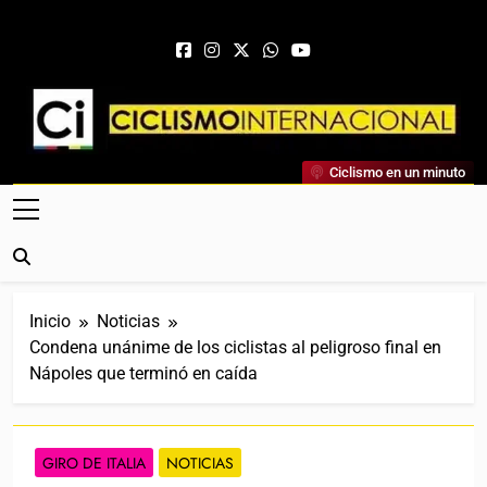
Saltar al contenido
Ciclismo Internacional
Ciclismo en un minuto
Web Dedicada Al Ciclismo Mundial. Entrevistas, Análisis,
Crónicas, Previas Y Más. La Web Ciclista De Referencia.
Inicio
Noticias
Condena unánime de los ciclistas al peligroso final en
Nápoles que terminó en caída
GIRO DE ITALIA
NOTICIAS