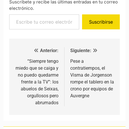
Suscríbete y recibe las últimas entradas en tu correo
electrónico.
Escribe tu correo electrónico…
Suscribirse
Anterior:
Siguiente:
Navegación de entradas
“Siempre tengo
Pese a
miedo que se caiga y
contratiempos, el
no puedo quedarme
Visma de Jorgenson
frente a la TV”: los
rompe el tablero en la
abuelos de Seixas,
crono por equipos de
orgullosos pero
Auvergne
abrumados