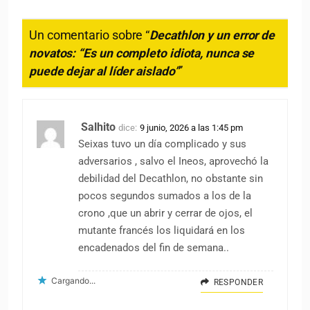
Un comentario sobre “
Decathlon y un error de
novatos: “Es un completo idiota, nunca se
puede dejar al líder aislado”
”
Salhito
dice:
9 junio, 2026 a las 1:45 pm
Seixas tuvo un día complicado y sus
adversarios , salvo el Ineos, aprovechó la
debilidad del Decathlon, no obstante sin
pocos segundos sumados a los de la
crono ,que un abrir y cerrar de ojos, el
mutante francés los liquidará en los
encadenados del fin de semana..
Cargando...
RESPONDER