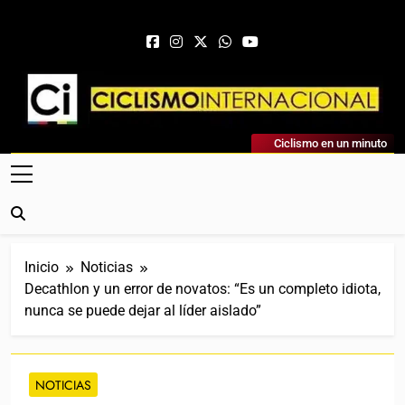
Saltar al contenido
Ciclismo Internacional
Ciclismo en un minuto
Web Dedicada Al Ciclismo Mundial. Entrevistas, Análisis,
Crónicas, Previas Y Más. La Web Ciclista De Referencia.
Inicio
Noticias
Decathlon y un error de novatos: “Es un completo idiota,
nunca se puede dejar al líder aislado”
NOTICIAS