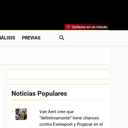
Ciclismo en un minuto
al
rónicas, Previas Y Más. La Web Ciclista De Referencia.
ÁLISIS
PREVIAS
Noticias Populares
Van Aert cree que
“definitivamente” tiene chances
contra Evenepoel y Pogacar en el