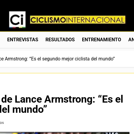
Ciclismo Internacion
Web Dedicada Al Ciclismo Mundial. Entrevistas, Análisis, C
S
ENTREVISTAS
RESULTADOS
ENTRENAMIENTO
AN
ce Armstrong: “Es el segundo mejor ciclista del mundo”
o de Lance Armstrong: “Es el
del mundo”
tos