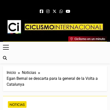
Saltar al contenido
Ciclismo Internacional
Ciclismo en un minuto
Web Dedicada Al Ciclismo Mundial. Entrevistas, Análisis,
Crónicas, Previas Y Más. La Web Ciclista De Referencia.
Inicio
Noticias
Egan Bernal se descarta para la general de la Volta a
Catalunya
NOTICIAS