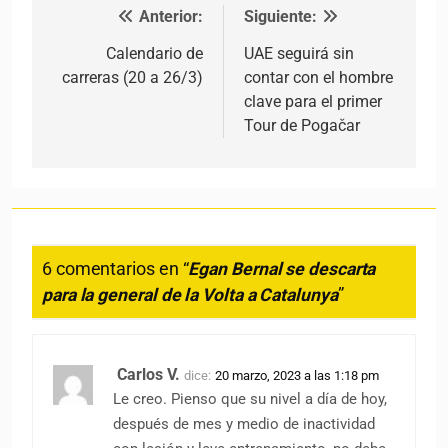
Anterior:
Siguiente:
Navegación de entradas
Calendario de
UAE seguirá sin
carreras (20 a 26/3)
contar con el hombre
clave para el primer
Tour de Pogačar
6 comentarios en “
Egan Bernal se descarta
para la general de la Volta a Catalunya
”
Carlos V.
dice:
20 marzo, 2023 a las 1:18 pm
Le creo. Pienso que su nivel a día de hoy,
después de mes y medio de inactividad