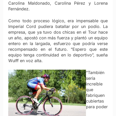
Carolina Maldonado, Carolina Pérez y Lorena
Fernández.
Como todo proceso lógico, era impensable que
Imperial Cord pudiera batallar por un podio. La
empresa, que ya tuvo dos chicas en el Tour hace
un año, apostó con más fuerza y plantó un equipo
entero en la largada, esfuerzo que podría verse
recompensado en el futuro. “Espero que este
equipo tenga continuidad en lo deportivo”, sueña
Wulff en voz alta.
“También
sería
increíble
que
fabriquen
cubiertas
para poder