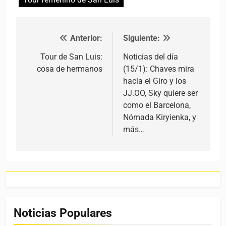
Anterior:
Siguiente:
Navegación de entradas
Tour de San Luis:
Noticias del día
cosa de hermanos
(15/1): Chaves mira
hacia el Giro y los
JJ.OO, Sky quiere ser
como el Barcelona,
Nómada Kiryienka, y
más…
Noticias Populares