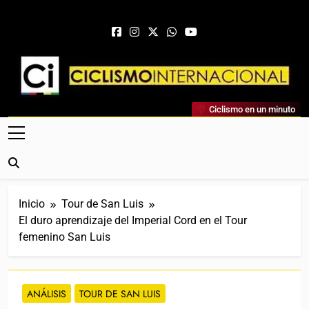
Saltar al contenido
Ciclismo Internacional
Ciclismo en un minuto
Web Dedicada Al Ciclismo Mundial. Entrevistas, Análisis,
Crónicas, Previas Y Más. La Web Ciclista De Referencia.
Inicio
Tour de San Luis
El duro aprendizaje del Imperial Cord en el Tour
femenino San Luis
ANÁLISIS
TOUR DE SAN LUIS