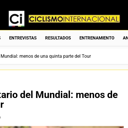
Ciclismo Internacion
Web Dedicada Al Ciclismo Mundial. Entrevistas, Análisis, C
S
ENTREVISTAS
RESULTADOS
ENTRENAMIENTO
AN
l Mundial: menos de una quinta parte del Tour
tario del Mundial: menos de
r
s