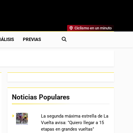
Ciclismo en un minuto
al
rónicas, Previas Y Más. La Web Ciclista De Referencia.
ÁLISIS
PREVIAS
Noticias Populares
La segunda máxima estrella de La
Vuelta avisa: "Quiero llegar a 15
etapas en grandes vueltas"