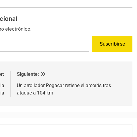
cional
eo electrónico.
Suscribirse
r:
Siguiente:
 la
Un arrollador Pogacar retiene el arcoíris tras
sia
ataque a 104 km