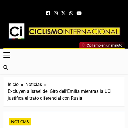
Saltar al contenido
Ciclismo Internacional
Ciclismo en un minuto
Web Dedicada Al Ciclismo Mundial. Entrevistas, Análisis,
Crónicas, Previas Y Más. La Web Ciclista De Referencia.
Inicio
Noticias
Excluyen a Israel del Giro dell’Emilia mientras la UCI
justifica el trato diferencial con Rusia
NOTICIAS