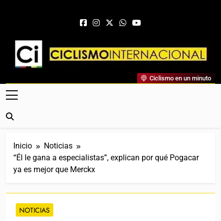
Saltar al contenido
Ciclismo Internacional
Ciclismo en un minuto
Web Dedicada Al Ciclismo Mundial. Entrevistas, Análisis,
Crónicas, Previas Y Más. La Web Ciclista De Referencia.
Inicio
Noticias
“Él le gana a especialistas”, explican por qué Pogacar
ya es mejor que Merckx
NOTICIAS