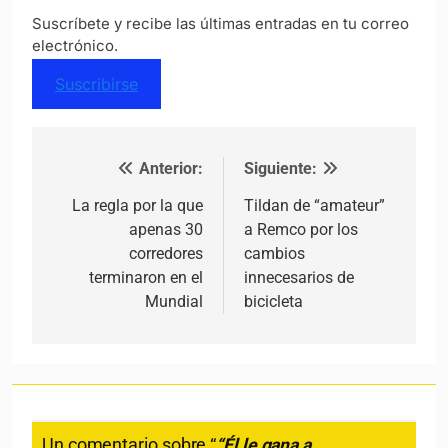
Suscríbete y recibe las últimas entradas en tu correo
electrónico.
Suscribirse
Anterior:
Siguiente:
Navegación de entradas
La regla por la que
Tildan de “amateur”
apenas 30
a Remco por los
corredores
cambios
terminaron en el
innecesarios de
Mundial
bicicleta
Un comentario sobre “
“Él le gana a