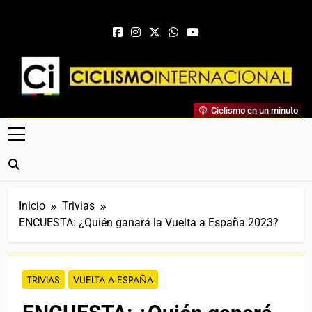
Saltar al contenido
Ciclismo Internacional
Ciclismo en un minuto
Web Dedicada Al Ciclismo Mundial. Entrevistas, Análisis,
Crónicas, Previas Y Más. La Web Ciclista De Referencia.
Inicio
Trivias
ENCUESTA: ¿Quién ganará la Vuelta a España 2023?
TRIVIAS
VUELTA A ESPAÑA