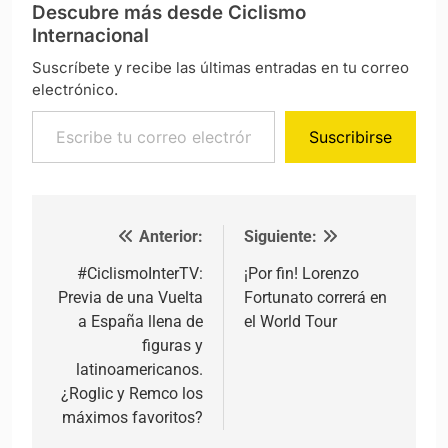
Descubre más desde Ciclismo
Internacional
Suscríbete y recibe las últimas entradas en tu correo
electrónico.
Escribe tu correo electrónico…
Suscribirse
Anterior:
Siguiente:
Navegación de entradas
#CiclismoInterTV:
¡Por fin! Lorenzo
Previa de una Vuelta
Fortunato correrá en
a España llena de
el World Tour
figuras y
latinoamericanos.
¿Roglic y Remco los
máximos favoritos?