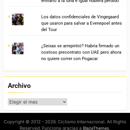
enviarlo a la luna e igual hubiera perdido”
Los datos confidenciales de Vingegaard
que usaron para salvar a Evenepoel antes
del Tour
¿Seixas se arrepintió? Habría firmado un
costoso precontrato con UAE pero ahora
no quiere correr con Pogacar
Archivo
Archivo
Copyright © 2012 - 2026. Ciclismo Internacional. All Rights
Reserved. Funciona gracias a
.
BlazeThemes