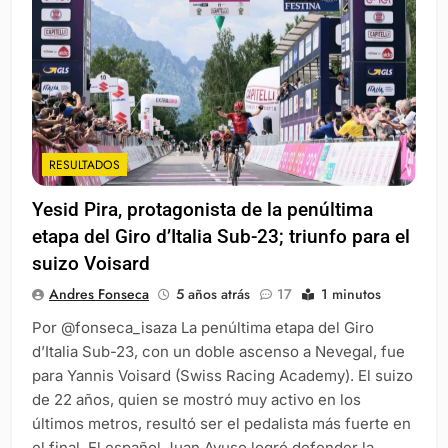
RESULTADOS
Yesid Pira, protagonista de la penúltima
etapa del Giro d’Italia Sub-23; triunfo para el
suizo Voisard
Andres Fonseca
5 años atrás
17
1 minutos
Por @fonseca_isaza La penúltima etapa del Giro
d’Italia Sub-23, con un doble ascenso a Nevegal, fue
para Yannis Voisard (Swiss Racing Academy). El suizo
de 22 años, quien se mostró muy activo en los
últimos metros, resultó ser el pedalista más fuerte en
el final. El español Juan Ayuso logró defender la