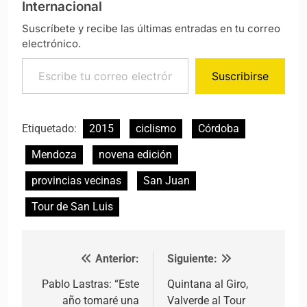
Internacional
Suscríbete y recibe las últimas entradas en tu correo
electrónico.
Escribe tu correo electrónico…
Suscribirse
Etiquetado:
2015
ciclismo
Córdoba
Mendoza
novena edición
provincias vecinas
San Juan
Tour de San Luis
Anterior:
Siguiente:
Navegación de entradas
Pablo Lastras: “Este
Quintana al Giro,
año tomaré una
Valverde al Tour