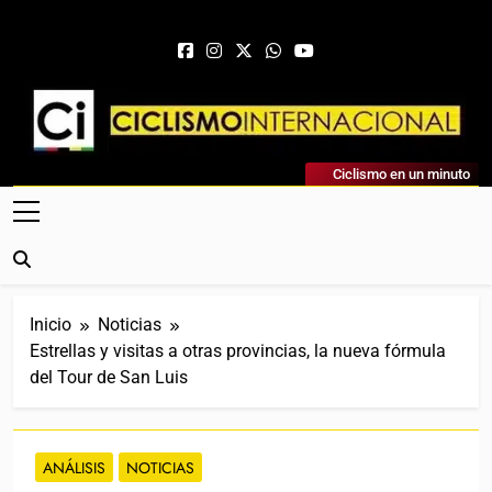
Saltar al contenido
Ciclismo Internacional
Ciclismo en un minuto
Web Dedicada Al Ciclismo Mundial. Entrevistas, Análisis,
Crónicas, Previas Y Más. La Web Ciclista De Referencia.
Inicio
Noticias
Estrellas y visitas a otras provincias, la nueva fórmula
del Tour de San Luis
ANÁLISIS
NOTICIAS