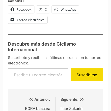
Compartir :
Facebook
X
WhatsApp
Correo electrónico
Descubre más desde Ciclismo
Internacional
Suscríbete y recibe las últimas entradas en tu correo
electrónico.
Escribe tu correo electrónico…
Suscribirse
Anterior:
Siguiente:
Navegación de entradas
BORA buscara
Ilnur Zakarin