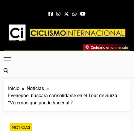
Saltar al contenido
Ciclismo Internacional
Ciclismo en un minuto
Web Dedicada Al Ciclismo Mundial. Entrevistas, Análisis,
Crónicas, Previas Y Más. La Web Ciclista De Referencia.
Inicio
Noticias
Evenepoel buscará consolidarse en el Tour de Suiza:
“Veremos qué puede hacer allí”
NOTICIAS