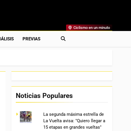
Ciclismo en un minuto
al
rónicas, Previas Y Más. La Web Ciclista De Referencia.
ÁLISIS
PREVIAS
Noticias Populares
La segunda máxima estrella de
La Vuelta avisa: "Quiero llegar a
15 etapas en grandes vueltas"