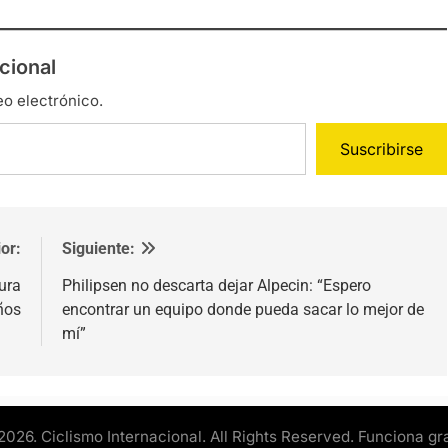
cional
eo electrónico.
Suscribirse
or:
Siguiente:
ura
Philipsen no descarta dejar Alpecin: “Espero
ños
encontrar un equipo donde pueda sacar lo mejor de
mí”
2026. Ciclismo Internacional. All Rights Reserved. Funciona gr