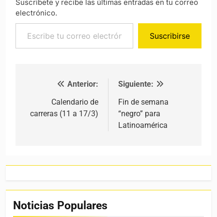
Suscríbete y recibe las últimas entradas en tu correo
electrónico.
Escribe tu correo electrónico…
Suscribirse
Anterior:
Siguiente:
Navegación de entradas
Calendario de
Fin de semana
carreras (11 a 17/3)
“negro” para
Latinoamérica
Noticias Populares