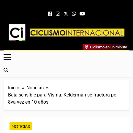
Saltar al contenido
Ciclismo Internacional
Ciclismo en un minuto
Web Dedicada Al Ciclismo Mundial. Entrevistas, Análisis,
Crónicas, Previas Y Más. La Web Ciclista De Referencia.
Inicio
Noticias
Baja sensible para Visma: Kelderman se fractura por
8va vez en 10 años
NOTICIAS