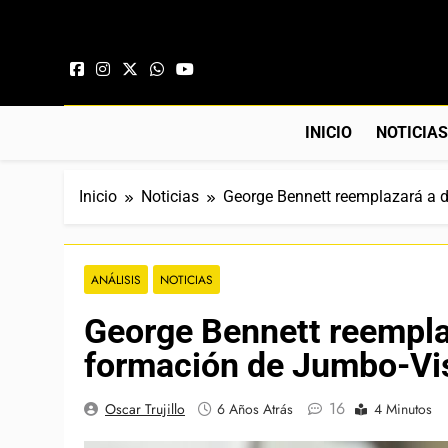
Saltar al contenido
INICIO
NOTICIA
Inicio
Noticias
George Bennett reemplazará a d
ANÁLISIS
NOTICIAS
George Bennett reemplaz
formación de Jumbo-Vis
16
Oscar Trujillo
6 Años Atrás
4 Minutos