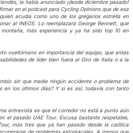
rlandés, la había anunciado ¡desde diciembre pasado!
firmar en el podcast para Cycling Opinions que de esa
 quien acudía como uno de los gregarios estrella en
ronar al INEOS. Lo reemplazará George Bennett, que
 montaña, más experiencia y ya ha sido top 10 en
rto vueltómano en importancia del equipo, que antes
bilidades de líder bien fuera al Giro de Italia o a la
ambio sin que medie ningún accidente o problema de
 en los últimos días? Y si es así, todavía con tanto
ma entrevista es que el corredor no está a punto aún
en el pasado UAE Tour. Excusa bastante respetable,
 Tour, más tres que ya han pasado desde la caótica
 recuperarse de problemas estomacales. A menos que