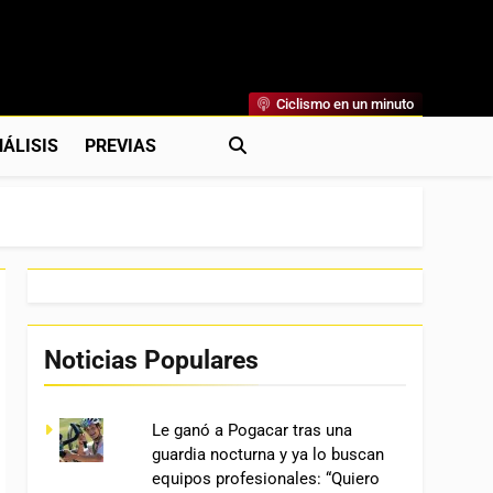
Ciclismo en un minuto
al
rónicas, Previas Y Más. La Web Ciclista De Referencia.
ÁLISIS
PREVIAS
Noticias Populares
Le ganó a Pogacar tras una
guardia nocturna y ya lo buscan
equipos profesionales: “Quiero