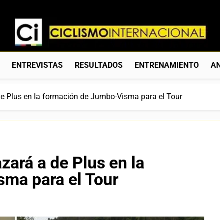
Ciclismo Internacion
Web Dedicada Al Ciclismo Mundial. Entrevistas, Análisis, C
S
ENTREVISTAS
RESULTADOS
ENTRENAMIENTO
AN
e Plus en la formación de Jumbo-Visma para el Tour
ará a de Plus en la
ma para el Tour