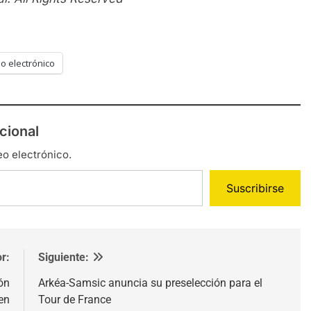
o electrónico
cional
eo electrónico.
Suscribirse
r:
Siguiente:
ón
Arkéa-Samsic anuncia su preselección para el
 en
Tour de France