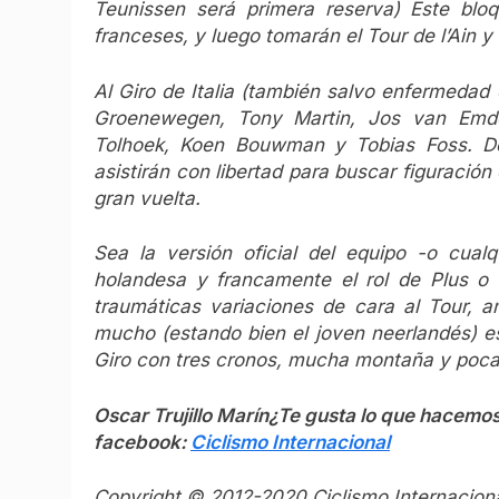
Teunissen será primera reserva) Este bloq
franceses, y luego tomarán el Tour de l’Ain y
Al Giro de Italia (también salvo enfermedad 
Groenewegen, Tony Martin, Jos van Emde
Tolhoek, Koen Bouwman y Tobias Foss. De
asistirán con libertad para buscar figuración
gran vuelta.
Sea la versión oficial del equipo -o cual
holandesa y francamente el rol de Plus o 
traumáticas variaciones de cara al Tour, 
mucho (estando bien el joven neerlandés) e
Giro con tres cronos, mucha montaña y poca
Oscar Trujillo Marín
¿Te gusta lo que hacemo
facebook:
Ciclismo Internacional
Copyright © 2012-2020 Ciclismo Internaciona