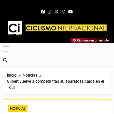
Saltar al contenido
Ciclismo Internacional
Ciclismo en un minuto
Web Dedicada Al Ciclismo Mundial. Entrevistas, Análisis,
Crónicas, Previas Y Más. La Web Ciclista De Referencia.
Inicio
Noticias
Gilbert vuelve a competir tras su aparatosa caída en el
Tour
NOTICIAS