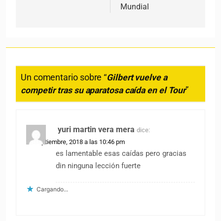
Mundial
Un comentario sobre “
Gilbert vuelve a
competir tras su aparatosa caída en el Tour
”
yuri martin vera mera
dice:
19 septiembre, 2018 a las 10:46 pm
es lamentable esas caídas pero gracias
din ninguna lección fuerte
Cargando...