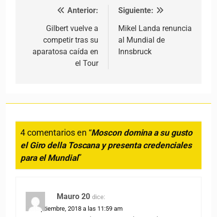
Anterior:
Siguiente:
Navegación de entradas
Gilbert vuelve a
Mikel Landa renuncia
competir tras su
al Mundial de
aparatosa caída en
Innsbruck
el Tour
4 comentarios en “
Moscon domina a su gusto
el Giro della Toscana y presenta credenciales
para el Mundial
”
Mauro 20
dice:
19 septiembre, 2018 a las 11:59 am