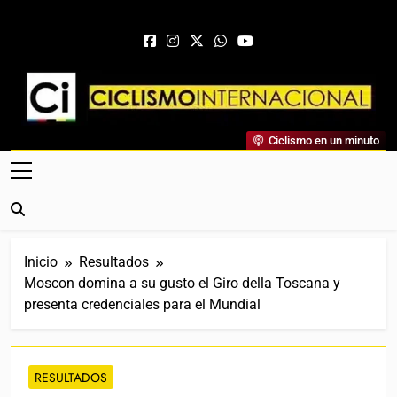
Saltar al contenido
Ciclismo Internacional
Ciclismo en un minuto
Web Dedicada Al Ciclismo Mundial. Entrevistas, Análisis,
Crónicas, Previas Y Más. La Web Ciclista De Referencia.
Inicio
Resultados
Moscon domina a su gusto el Giro della Toscana y
presenta credenciales para el Mundial
RESULTADOS