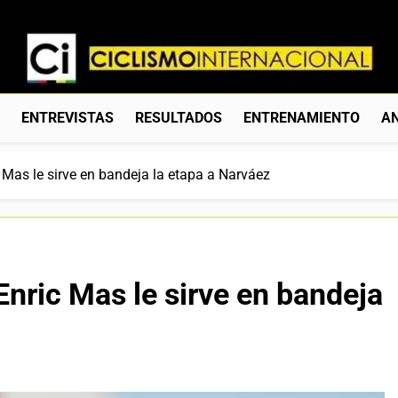
Ciclismo Internacion
Web Dedicada Al Ciclismo Mundial. Entrevistas, Análisis, C
S
ENTREVISTAS
RESULTADOS
ENTRENAMIENTO
AN
c Mas le sirve en bandeja la etapa a Narváez
Enric Mas le sirve en bandeja