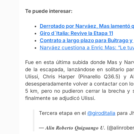
Te puede interesar:
Derrotado por Narváez, Mas lamentó q
Giro d`Italia: Revive la Etapa 11
Contrato a largo plazo para Buitrago y
Narváez cuestiona a Enric Mas: “Le tu
Fue en esta última subida donde Mas y Narv
de la escapada, lanzándose en solitario par
Ulissi, Chris Harper (Pinarello Q36.5) y 
desesperadamente volver a contactar con los
5 km, pero no pudieron cerrar la brecha y 
finalmente se adjudicó Ulissi.
Tercera etapa en el
@giroditalia
para J
— 𝑨𝒍𝒊𝒏 𝑹𝒐𝒃𝒆𝒓𝒕𝒐 𝑸𝒖𝒊𝒈𝒖𝒂𝒏𝒈𝒐 𝑼. (@alinro