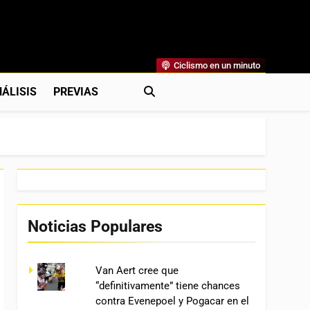
Ciclismo en un minuto
al
rónicas, Previas Y Más. La Web Ciclista De Referencia.
ÁLISIS
PREVIAS
Noticias Populares
Van Aert cree que
“definitivamente” tiene chances
contra Evenepoel y Pogacar en el