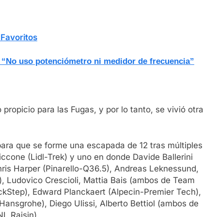
y Favoritos
”: “No uso potenciómetro ni medidor de frecuencia”
propicio para las Fugas, y por lo tanto, se vivió otra
ara que se forme una escapada de 12 tras múltiples
Ciccone (Lidl-Trek) y uno en donde Davide Ballerini
ris Harper (Pinarello-Q36.5), Andreas Leknessund,
, Ludovico Crescioli, Mattia Bais (ambos de Team
ickStep), Edward Planckaert (Alpecin-Premier Tech),
ansgrohe), Diego Ulissi, Alberto Bettiol (ambos de
L Raisin).