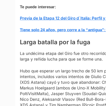
Te puede interesar:
Previa de la Etapa 12 del Giro d´Italia: Perfil 
Tiene solo 24 años, pero corre a la “antigua
Larga batalla por la fuga
La undécima etapa del Giro fue otro recorrido 
larga y reñida lucha para que se forme una.
Hubo que esperar un largo trecho de 50 km p
intentos, incluidos varios intentos de Giulio 
(XDS Astana) cayó y tuvo que abandonar: Ch
Markus Hoelgaard (ambos de Uno-X Mobility)
PoltiVisitMalta), Jasper Stuyven (Soudal-Qu
Nico Denz, Aleksandr Vlasov (Red Bull-Bora-H
XDS Astana) y Tim Namberman (Picnic PostN