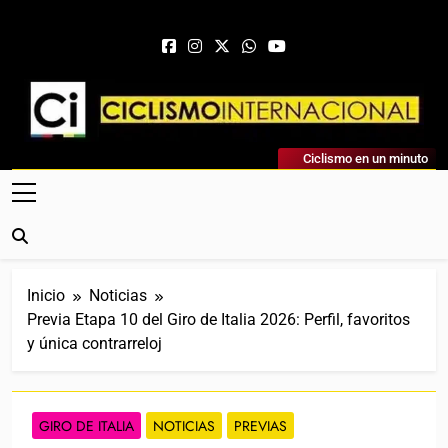
Saltar al contenido
Ciclismo Internacional
Ciclismo en un minuto
Web Dedicada Al Ciclismo Mundial. Entrevistas, Análisis,
Crónicas, Previas Y Más. La Web Ciclista De Referencia.
Inicio
Noticias
Previa Etapa 10 del Giro de Italia 2026: Perfil, favoritos
y única contrarreloj
GIRO DE ITALIA
NOTICIAS
PREVIAS