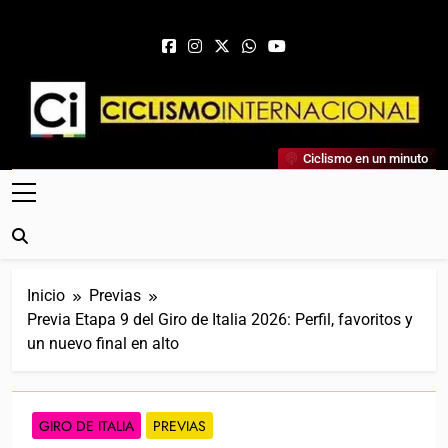
Saltar al contenido
Ciclismo Internacional
Ciclismo en un minuto
Web Dedicada Al Ciclismo Mundial. Entrevistas, Análisis,
Crónicas, Previas Y Más. La Web Ciclista De Referencia.
Inicio
Previas
Previa Etapa 9 del Giro de Italia 2026: Perfil, favoritos y
un nuevo final en alto
GIRO DE ITALIA
PREVIAS