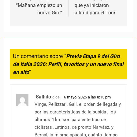
“Mañana empiezo un
que ya iniciaron
nuevo Giro”
altitud para el Tour
Un comentario sobre “
Previa Etapa 9 del Giro
de Italia 2026: Perfil, favoritos y un nuevo final
en alto
”
Salhito
dice:
16 mayo, 2026 a las 8:15 pm
Vinge, Pellizzari, Gall, el orden de llegada y
por las características de la subida , los
últimos 4 km son para este tipo de
ciclistas .Latinos, de pronto Narváez, y
Bernal, la misma apuesta, cuánto tiempo