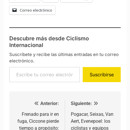
Correo electrónico
Descubre más desde Ciclismo
Internacional
Suscríbete y recibe las últimas entradas en tu correo
electrónico.
Escribe tu correo electrónico…
Suscribirse
Anterior:
Siguiente:
Navegación de entradas
Frenado para ir en
Pogacar, Seixas, Van
fuga, Ciccone pierde
Aert, Evenepoel: los
tiempo a propósito:
ciclistas y equipos