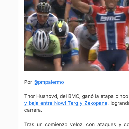
Por
@pmpalermo
Thor Hushovd, del BMC, ganó la etapa cinco
y baja entre Nowi Targ y Zakopane
, logrand
carrera.
Tras un comienzo veloz, con ataques y con