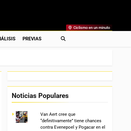
Ciclismo en un minuto
al
rónicas, Previas Y Más. La Web Ciclista De Referencia.
ÁLISIS
PREVIAS
Noticias Populares
Van Aert cree que
“definitivamente” tiene chances
contra Evenepoel y Pogacar en el