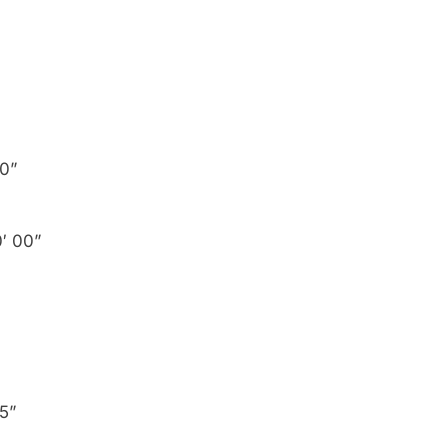
0”
′ 00”
5”