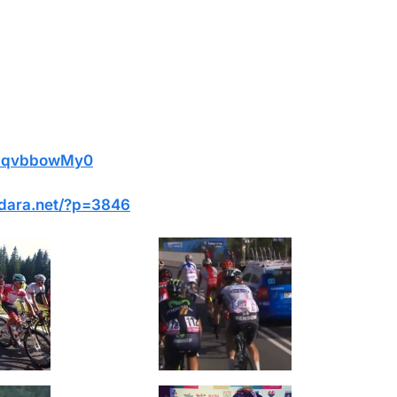
5dqvbbowMy0
andara.net/?p=3846