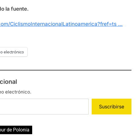
o la fuente.
om/CiclismoInternacionalLatinoamerica?fref=ts …
o electrónico
cional
eo electrónico.
Suscribirse
our de Polonia