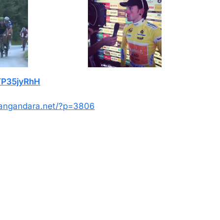
xYP35jyRhH
frangandara.net/?p=3806
3