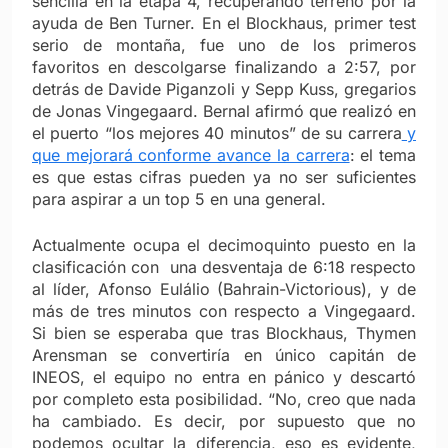
sencilla en la etapa 4, recuperando terreno por la
ayuda de Ben Turner. En el Blockhaus, primer test
serio de montaña, fue uno de los primeros
favoritos en descolgarse finalizando a 2:57, por
detrás de Davide Piganzoli y Sepp Kuss, gregarios
de Jonas Vingegaard. Bernal afirmó que realizó en
el puerto “los mejores 40 minutos” de su carrera
y
que mejorará conforme avance la carrera
: el tema
es que estas cifras pueden ya no ser suficientes
para aspirar a un top 5 en una general.
Actualmente ocupa el decimoquinto puesto en la
clasificación con una desventaja de 6:18 respecto
al líder, Afonso Eulálio (Bahrain-Victorious), y de
más de tres minutos con respecto a Vingegaard.
Si bien se esperaba que tras Blockhaus, Thymen
Arensman se convertiría en único capitán de
INEOS, el equipo no entra en pánico y descartó
por completo esta posibilidad.
“No, creo que nada
ha cambiado. Es decir, por supuesto que no
podemos ocultar la diferencia, eso es evidente,