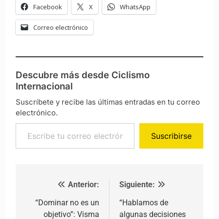
Facebook
X
WhatsApp
Correo electrónico
Descubre más desde Ciclismo
Internacional
Suscríbete y recibe las últimas entradas en tu correo
electrónico.
Escribe tu correo electrónico…
Suscribirse
Anterior:
Siguiente:
Navegación de entradas
“Dominar no es un
“Hablamos de
objetivo”: Visma
algunas decisiones