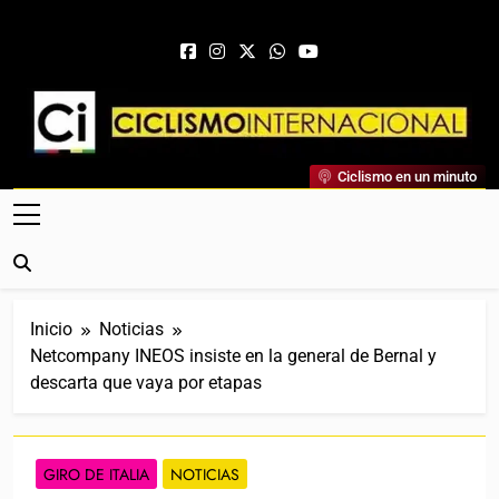
Saltar al contenido
Ciclismo Internacional
Ciclismo en un minuto
Web Dedicada Al Ciclismo Mundial. Entrevistas, Análisis,
Crónicas, Previas Y Más. La Web Ciclista De Referencia.
Inicio
Noticias
Netcompany INEOS insiste en la general de Bernal y
descarta que vaya por etapas
GIRO DE ITALIA
NOTICIAS