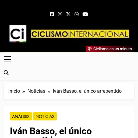
Saltar al contenido
Ciclismo Internacional
Ciclismo en un minuto
Web Dedicada Al Ciclismo Mundial. Entrevistas, Análisis,
Crónicas, Previas Y Más. La Web Ciclista De Referencia.
Inicio
Noticias
Iván Basso, el único arrepentido
ANÁLISIS
NOTICIAS
Iván Basso, el único