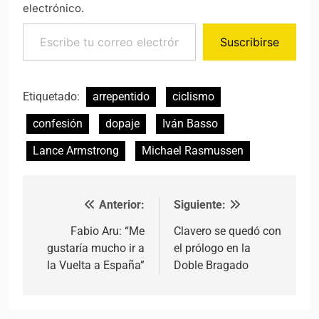
electrónico.
Escribe tu correo electrónico…
Suscribirse
Etiquetado:
arrepentido
ciclismo
confesión
dopaje
Iván Basso
Lance Armstrong
Michael Rasmussen
Anterior:
Siguiente:
Navegación de entradas
Fabio Aru: “Me
Clavero se quedó con
gustaría mucho ir a
el prólogo en la
la Vuelta a España”
Doble Bragado