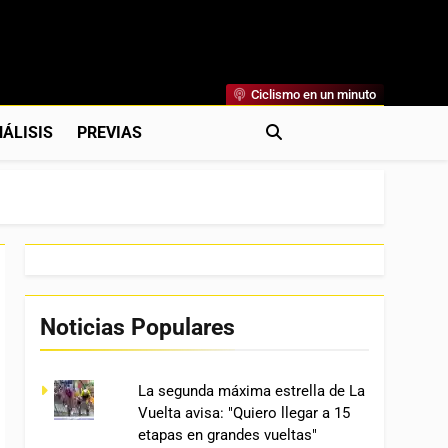
Ciclismo en un minuto
al
rónicas, Previas Y Más. La Web Ciclista De Referencia.
ÁLISIS
PREVIAS
Noticias Populares
La segunda máxima estrella de La
Vuelta avisa: "Quiero llegar a 15
etapas en grandes vueltas"