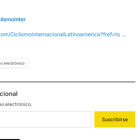
lismoInter
om/CiclismoInternacionalLatinoamerica?fref=ts …
o electrónico
cional
eo electrónico.
Suscribirse