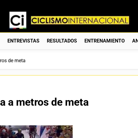
Ciclismo Internacion
Web Dedicada Al Ciclismo Mundial. Entrevistas, Análisis, C
S
ENTREVISTAS
RESULTADOS
ENTRENAMIENTO
AN
tros de meta
da a metros de meta