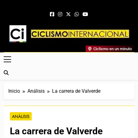
Saltar al contenido
Ciclismo Internacional
Ciclismo en un minuto
Web Dedicada Al Ciclismo Mundial. Entrevistas, Análisis,
Crónicas, Previas Y Más. La Web Ciclista De Referencia.
Inicio
Análisis
La carrera de Valverde
ANÁLISIS
La carrera de Valverde