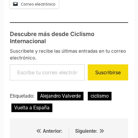
Correo electrónico
Descubre más desde Ciclismo
Internacional
Suscríbete y recibe las últimas entradas en tu correo
electrónico.
Escribe tu correo electrónico…
Suscribirse
Etiquetado:
Alejandro Valverde
ciclismo
Vuelta a España
Anterior:
Siguiente:
Navegación de entradas