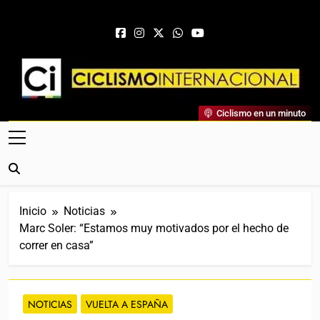
Saltar al contenido
Ciclismo Internacional
Ciclismo en un minuto
Web Dedicada Al Ciclismo Mundial. Entrevistas, Análisis,
Crónicas, Previas Y Más. La Web Ciclista De Referencia.
Inicio
Noticias
Marc Soler: “Estamos muy motivados por el hecho de
correr en casa”
NOTICIAS
VUELTA A ESPAÑA