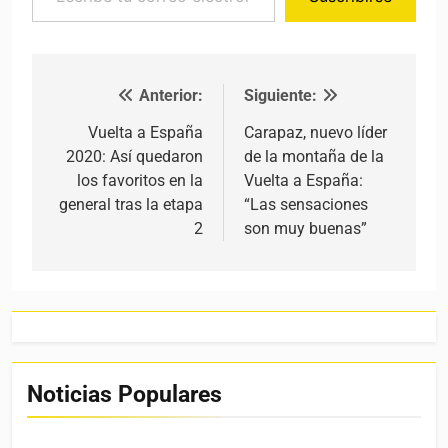
Anterior:
Siguiente:
Navegación de entradas
Vuelta a España
Carapaz, nuevo líder
2020: Así quedaron
de la montaña de la
los favoritos en la
Vuelta a España:
general tras la etapa
“Las sensaciones
2
son muy buenas”
Noticias Populares