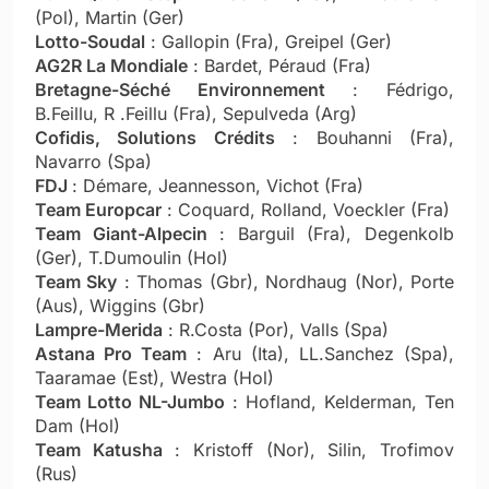
(Pol), Martin (Ger)
Lotto-Soudal
: Gallopin (Fra), Greipel (Ger)
AG2R La Mondiale
: Bardet, Péraud (Fra)
Bretagne-Séché Environnement
: Fédrigo,
B.Feillu, R .Feillu (Fra), Sepulveda (Arg)
Cofidis, Solutions Crédits
: Bouhanni (Fra),
Navarro (Spa)
FDJ
: Démare, Jeannesson, Vichot (Fra)
Team Europcar
: Coquard, Rolland, Voeckler (Fra)
Team Giant-Alpecin
: Barguil (Fra), Degenkolb
(Ger), T.Dumoulin (Hol)
Team Sky
: Thomas (Gbr), Nordhaug (Nor), Porte
(Aus), Wiggins (Gbr)
Lampre-Merida
: R.Costa (Por), Valls (Spa)
Astana Pro Team
: Aru (Ita), LL.Sanchez (Spa),
Taaramae (Est), Westra (Hol)
Team Lotto NL-Jumbo
: Hofland, Kelderman, Ten
Dam (Hol)
Team Katusha
: Kristoff (Nor), Silin, Trofimov
(Rus)