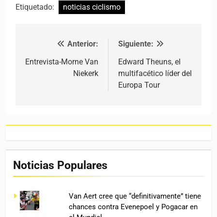
Etiquetado:
noticias ciclismo
Anterior:
Siguiente:
Navegación de entradas
Entrevista-Morne Van
Edward Theuns, el
Niekerk
multifacético líder del
Europa Tour
Noticias Populares
Van Aert cree que “definitivamente” tiene
chances contra Evenepoel y Pogacar en