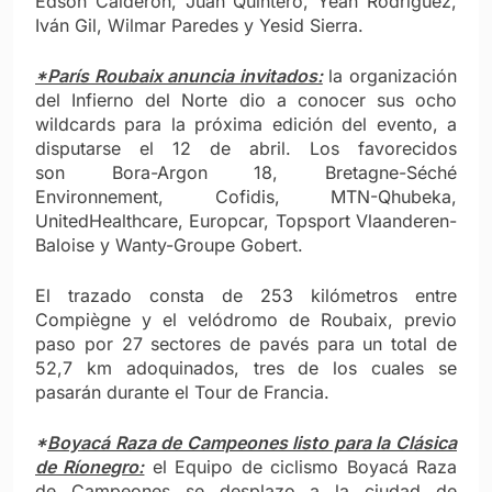
Edson Calderón, Juan Quintero, Yean Rodríguez,
Iván Gil, Wilmar Paredes y Yesid Sierra.
*París Roubaix anuncia invitados:
la organización
del Infierno del Norte dio a conocer sus ocho
wildcards para la próxima edición del evento, a
disputarse el 12 de abril. Los favorecidos
son Bora-Argon 18, Bretagne-Séché
Environnement, Cofidis, MTN-Qhubeka,
UnitedHealthcare, Europcar, Topsport Vlaanderen-
Baloise y Wanty-Groupe Gobert.
El trazado consta de 253 kilómetros entre
Compiègne y el velódromo de Roubaix, previo
paso por 27 sectores de pavés para un total de
52,7 km adoquinados, tres de los cuales se
pasarán durante el Tour de Francia.
*
Boyacá Raza de Campeones listo para la Clásica
de Ríonegro:
el Equipo de ciclismo Boyacá Raza
de Campeones se desplazo a la ciudad de