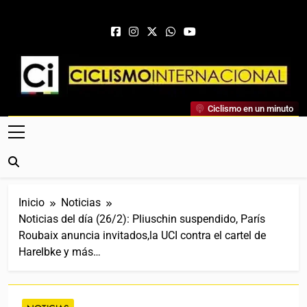
Saltar al contenido
Ciclismo Internacional
Ciclismo en un minuto
Web Dedicada Al Ciclismo Mundial. Entrevistas, Análisis,
Crónicas, Previas Y Más. La Web Ciclista De Referencia.
Inicio
Noticias
Noticias del día (26/2): Pliuschin suspendido, París
Roubaix anuncia invitados,la UCI contra el cartel de
Harelbke y más…