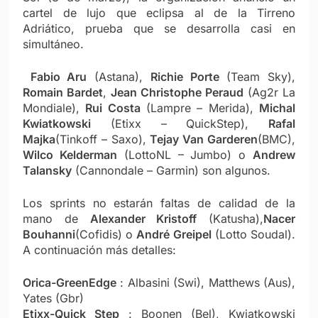
cartel de lujo que eclipsa al de la Tirreno
Adriático, prueba que se desarrolla casi en
simultáneo.
Fabio Aru
(Astana),
Richie Porte
(Team Sky),
Romain Bardet
,
Jean Christophe Peraud
(Ag2r La
Mondiale),
Rui Costa
(Lampre – Merida),
Michal
Kwiatkowski
(Etixx – QuickStep),
Rafal
Majka
(Tinkoff – Saxo),
Tejay Van Garderen
(BMC),
Wilco Kelderman
(LottoNL – Jumbo) o
Andrew
Talansky
(Cannondale – Garmin) son algunos.
Los sprints no estarán faltas de calidad de la
mano de
Alexander Kristoff
(Katusha),
Nacer
Bouhanni
(Cofidis) o
André Greipel
(Lotto Soudal).
A continuación más detalles:
Orica-GreenEdge
: Albasini (Swi), Matthews (Aus),
Yates (Gbr)
Etixx-Quick Step
: Boonen (Bel), Kwiatkowski