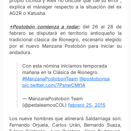
propio ciclista y Alex no discute que fue su error”,
explica el mánager respecto a la situación del ex
AG2R o Katusha.
*Postobón comienza a rodar:
del 26 al 28 de
febrero se disputará en territorio antioqueño la
tradicional clásica de Ríonegro, escenario elegido
por el nuevo Manzana Postobón para iniciar su
andadura.
Con esta nómina iniciamos temporada
mañana en la Clásica de Rionegro.
#ManzanaPostobonTeam
@postobonsa
pic.twitter.com/7PsnwCMt1A
— ManzanaPostobon Team
(@pedaleamosCOL)
febrero 25, 2015
Los nueve hombres que alinerará Saldarriaga son:
Fernando Orjuela, Carlos Urán, Bernardo Suaza,