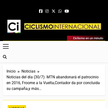
Saltar al contenido
Ciclismo Internacional
Ciclismo en un minuto
Web Dedicada Al Ciclismo Mundial. Entrevistas, Análisis,
Crónicas, Previas Y Más. La Web Ciclista De Referencia.
Inicio
Noticias
Noticias del día (30/7): MTN abandonará el patrocinio
en 2016, Froome a la Vuelta,Contador da por concluida
su campaña,y más…