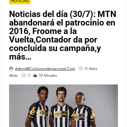
NOTICIAS
Noticias del día (30/7): MTN
abandonará el patrocinio en
2016, Froome a la
Vuelta,Contador da por
concluida su campaña,y
más…
Admin@ciclismointernacional.com
11 Años
0
Atrás
19 Minutos