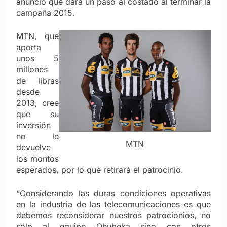
anunció que dará un paso al costado al terminar la
campaña 2015.
MTN, que
aporta
unos 5
millones
de libras
desde
2013, cree
que su
inversión
no le
MTN
devuelve
los montos
esperados, por lo que retirará el patrocinio.
“Considerando las duras condiciones operativas
en la industria de las telecomunicaciones es que
debemos reconsiderar nuestros patrocionios, no
sólo al equipo Qhubeka sino con otros