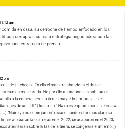
 11:13 am
 y comida en casa, su derroche de tiempo enfocado en los
líticos corruptos, su mala estrategia negociadora con las
equivocada estrategia de prensa…
:42 pm
ícula de Hitchcock. En ella el maestro abandona el thriller
e entretenida mascarada. No por ello abandona sus habituales
ar hilo a la cometa pero no tienen mayor importancia en el
diaciones de un Lidl ” ( luego ….) ” Nairo es captado por las cámaras
o….) “Nairo ya no come jamón” (acaso puede estar más clara su
 fin, se acabaron las carreras en el 2022, se acabaron en el 2023,
os aterrizarán sobre la faz de la tierra, se congelará el infierno…y