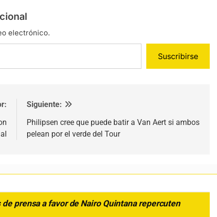
cional
eo electrónico.
Suscribirse
r:
Siguiente:
on
Philipsen cree que puede batir a Van Aert si ambos
al
pelean por el verde del Tour
 de prensa a favor de Nairo Quintana repercuten