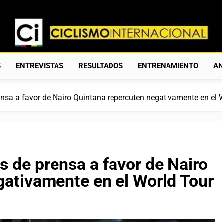
Ciclismo Internacion
Web Dedicada Al Ciclismo Mundial. Entrevistas, Análisis, C
S
ENTREVISTAS
RESULTADOS
ENTRENAMIENTO
AN
ensa a favor de Nairo Quintana repercuten negativamente en el 
s de prensa a favor de Nairo
gativamente en el World Tour