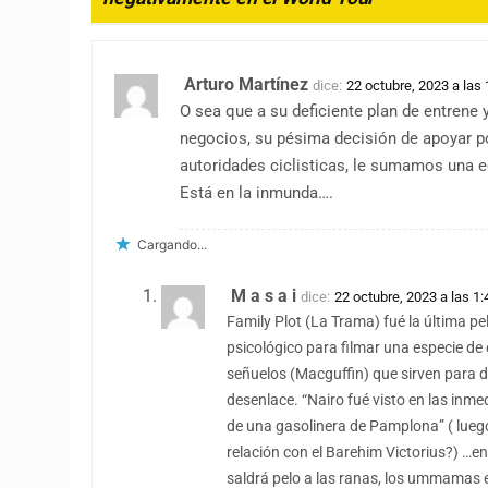
Arturo Martínez
dice:
22 octubre, 2023 a las
O sea que a su deficiente plan de entrene
negocios, su pésima decisión de apoyar po
autoridades ciclisticas, le sumamos una 
Está en la inmunda….
Cargando...
M a s a i
dice:
22 octubre, 2023 a las 1
Family Plot (La Trama) fué la última pel
psicológico para filmar una especie d
señuelos (Macguffin) que sirven para d
desenlace. “Nairo fué visto en las inme
de una gasolinera de Pamplona” ( lueg
relación con el Barehim Victorius?) …en
saldrá pelo a las ranas, los ummamas es