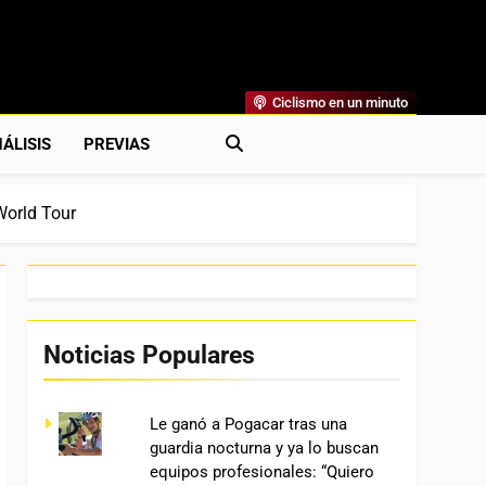
Ciclismo en un minuto
al
rónicas, Previas Y Más. La Web Ciclista De Referencia.
ÁLISIS
PREVIAS
World Tour
Noticias Populares
Le ganó a Pogacar tras una
guardia nocturna y ya lo buscan
equipos profesionales: “Quiero