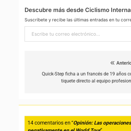
Descubre más desde Ciclismo Interna
Suscríbete y recibe las últimas entradas en tu corr
Escribe tu correo electrónico…
Anterio
Navegación de entradas
Quick-Step ficha a un francés de 19 años c
tiquete directo al equipo profesion
14 comentarios en “
Opinión: Las operaciones
negativamente en el World Tour
”