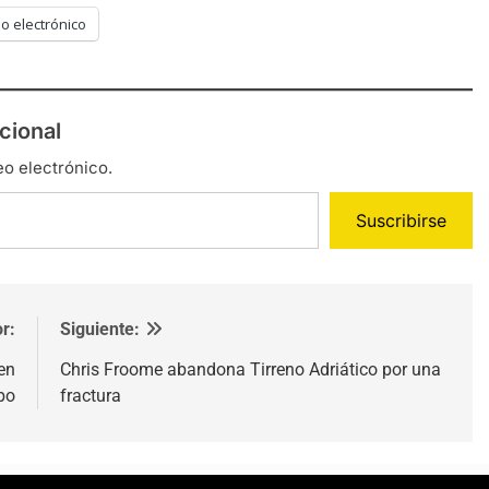
o electrónico
cional
eo electrónico.
Suscribirse
r:
Siguiente:
en
Chris Froome abandona Tirreno Adriático por una
ipo
fractura