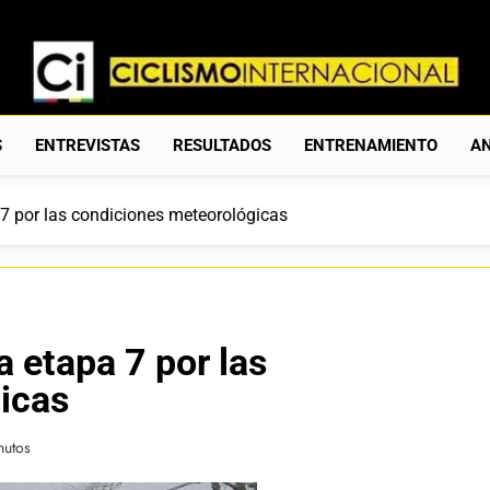
Ciclismo Internacion
Web Dedicada Al Ciclismo Mundial. Entrevistas, Análisis, C
S
ENTREVISTAS
RESULTADOS
ENTRENAMIENTO
AN
 7 por las condiciones meteorológicas
a etapa 7 por las
icas
nutos