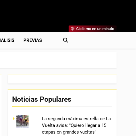
Ciclismo en un minuto
al
rónicas, Previas Y Más. La Web Ciclista De Referencia.
ÁLISIS
PREVIAS
Noticias Populares
La segunda máxima estrella de La
Vuelta avisa: "Quiero llegar a 15
etapas en grandes vueltas"