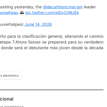
rashing yesterday, the
@decathloncmacgm
leader
honeAlpes
🚑
pic.twitter.com/ejDvCrMJEk
auverhalpes)
June 14, 2026
rito para la clasificación general, allanando el camino
a etapa 7.Ahora Seixas se preparará para su verdadero
e, donde será el debutante más joven desde la década
o electrónico
cional
eo electrónico.