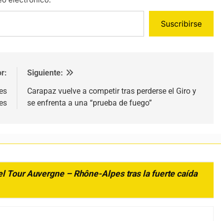
Suscribirse
r:
Siguiente:
es
Carapaz vuelve a competir tras perderse el Giro y
es
se enfrenta a una “prueba de fuego”
l Tour Auvergne – Rhône-Alpes tras la fuerte caída