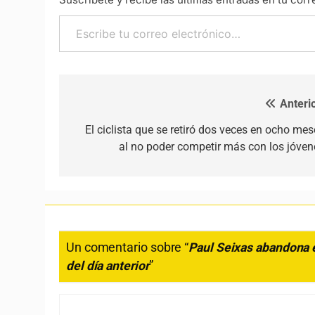
Escribe tu correo electrónico…
Anterio
Navegación de entradas
El ciclista que se retiró dos veces en ocho mes
al no poder competir más con los jóven
Un comentario sobre “
Paul Seixas abandona e
del día anterior
”