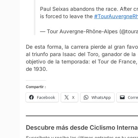
Paul Seixas abandons the race. After c
is forced to leave the
#TourAuvergneR
— Tour Auvergne-Rhône-Alpes (@tour
De esta forma, la carrera pierde al gran favo
al triunfo para Isaac del Toro, ganador de l
objetivo de la temporada: el Tour de Franc
de 1930.
Compartir :
Facebook
X
WhatsApp
Corre
Descubre más desde Ciclismo Interna
Suscríbete y recibe las últimas entradas en tu corr