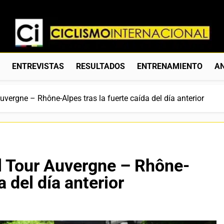
Ciclismo Internacion
Web Dedicada Al Ciclismo Mundial. Entrevistas, Análisis, C
S
ENTREVISTAS
RESULTADOS
ENTRENAMIENTO
AN
vergne – Rhône-Alpes tras la fuerte caída del día anterior
l Tour Auvergne – Rhône-
a del día anterior