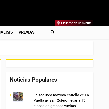
Ciclismo en un minuto
al
rónicas, Previas Y Más. La Web Ciclista De Referencia.
ÁLISIS
PREVIAS
Noticias Populares
La segunda máxima estrella de La
Vuelta avisa: "Quiero llegar a 15
etapas en grandes vueltas"