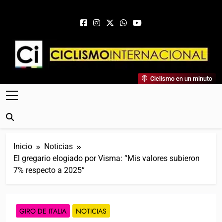
Saltar al contenido
Ciclismo Internacional
Ciclismo en un minuto
Web Dedicada Al Ciclismo Mundial. Entrevistas, Análisis,
Crónicas, Previas Y Más. La Web Ciclista De Referencia.
Inicio
Noticias
El gregario elogiado por Visma: “Mis valores subieron
7% respecto a 2025”
GIRO DE ITALIA
NOTICIAS