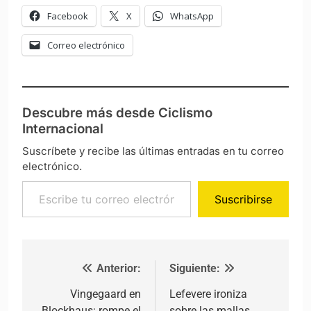
Facebook
X
WhatsApp
Correo electrónico
Descubre más desde Ciclismo
Internacional
Suscríbete y recibe las últimas entradas en tu correo
electrónico.
Escribe tu correo electrónico…
Suscribirse
Anterior:
Siguiente:
Navegación de entradas
Vingegaard en
Lefevere ironiza
Blockhaus: rompe el
sobre las mallas