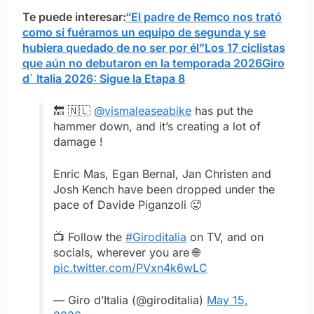
Te puede interesar:
“El padre de Remco nos trató
como si fuéramos un equipo de segunda y se
hubiera quedado de no ser por él”
Los 17 ciclistas
que aún no debutaron en la temporada 2026
Giro
d´ Italia 2026: Sigue la Etapa 8
🔙 🇳🇱
@vismaleaseabike
has put the
hammer down, and it’s creating a lot of
damage !
Enric Mas, Egan Bernal, Jan Christen and
Josh Kench have been dropped under the
pace of Davide Piganzoli 🥵
📺 Follow the
#Giroditalia
on TV, and on
socials, wherever you are 🌐
pic.twitter.com/PVxn4k6wLC
— Giro d’Italia (@giroditalia)
May 15,