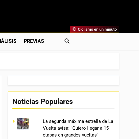
Ciclismo en un minuto
al
rónicas, Previas Y Más. La Web Ciclista De Referencia.
ÁLISIS
PREVIAS
Noticias Populares
La segunda máxima estrella de La
Vuelta avisa: "Quiero llegar a 15
etapas en grandes vueltas"