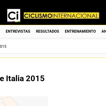
Ciclismo Internacion
Web Dedicada Al Ciclismo Mundial. Entrevistas, Análisis, C
S
ENTREVISTAS
RESULTADOS
ENTRENAMIENTO
AN
2015
e Italia 2015